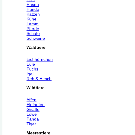
Hasen
Hunde
Katzen
Kühe
Lamm
Pferde
Schafe
Schweine
Waldtiere
Eichhörnchen
Eule
Fuchs
Igel
Reh & Hirsch
Wildtiere
Affen
Elefanten
Giraffe
Löwe
Panda
Tiger
Meerestiere