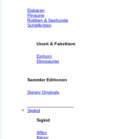
Eisbären
Pinguine
Robben & Seehunde
Schildkröten
Urzeit & Fabeltiere
Einhorn
Dinosaurier
Sammler Editionen
Disney Originals
Sigikid
Sigkid
Affen
Bären