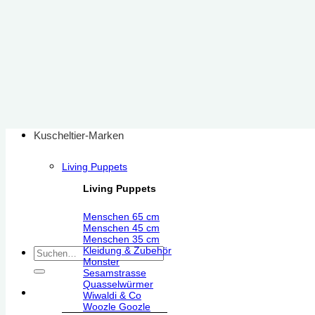
Zum
Inhalt
springen
Kuscheltier-Marken
Living Puppets
Living Puppets
Menschen 65 cm
Menschen 45 cm
Menschen 35 cm
Kleidung & Zubehör
Suchen
Monster
nach:
Sesamstrasse
Quasselwürmer
Wiwaldi & Co
Woozle Goozle