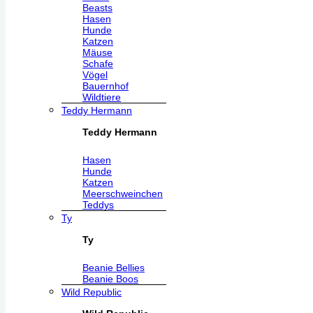
Beasts
Hasen
Hunde
Katzen
Mäuse
Schafe
Vögel
Bauernhof
Wildtiere
Teddy Hermann
Teddy Hermann
Hasen
Hunde
Katzen
Meerschweinchen
Teddys
Ty
Ty
Beanie Bellies
Beanie Boos
Wild Republic