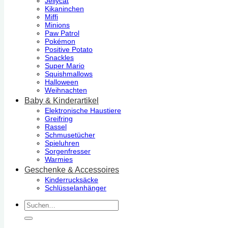
Jellycat
Kikaninchen
Miffi
Minions
Paw Patrol
Pokémon
Positive Potato
Snackles
Super Mario
Squishmallows
Halloween
Weihnachten
Baby & Kinderartikel
Elektronische Haustiere
Greifring
Rassel
Schmusetücher
Spieluhren
Sorgenfresser
Warmies
Geschenke & Accessoires
Kinderrucksäcke
Schlüsselanhänger
Suchen
nach: