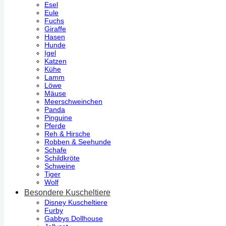
Esel
Eule
Fuchs
Giraffe
Hasen
Hunde
Igel
Katzen
Kühe
Lamm
Löwe
Mäuse
Meerschweinchen
Panda
Pinguine
Pferde
Reh & Hirsche
Robben & Seehunde
Schafe
Schildkröte
Schweine
Tiger
Wolf
Besondere Kuscheltiere
Disney Kuscheltiere
Furby
Gabbys Dollhouse