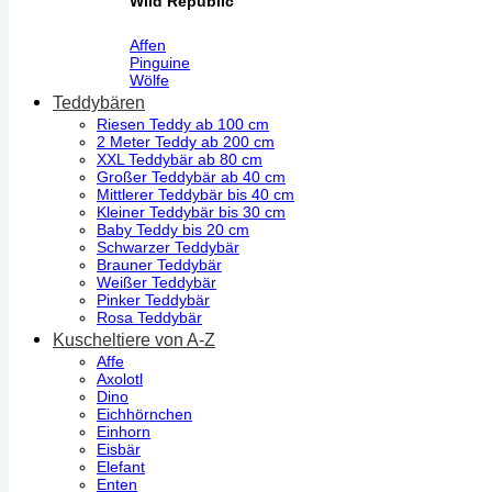
Wild Republic
Affen
Pinguine
Wölfe
Teddybären
Riesen Teddy ab 100 cm
2 Meter Teddy ab 200 cm
XXL Teddybär ab 80 cm
Großer Teddybär ab 40 cm
Mittlerer Teddybär bis 40 cm
Kleiner Teddybär bis 30 cm
Baby Teddy bis 20 cm
Schwarzer Teddybär
Brauner Teddybär
Weißer Teddybär
Pinker Teddybär
Rosa Teddybär
Kuscheltiere von A-Z
Affe
Axolotl
Dino
Eichhörnchen
Einhorn
Eisbär
Elefant
Enten