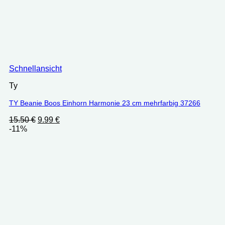
Schnellansicht
Ty
TY Beanie Boos Einhorn Harmonie 23 cm mehrfarbig 37266
Ursprünglicher
Aktueller
15.50
€
9.99
€
Preis
Preis
-11%
war:
ist:
15.50 €
9.99 €.