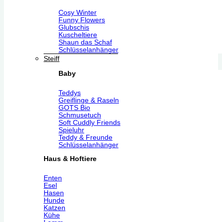
Cosy Winter
Funny Flowers
Glubschis
Kuscheltiere
Shaun das Schaf
Schlüsselanhänger
Steiff
Baby
Teddys
Greiflinge & Raseln
GOTS Bio
Schmusetuch
Soft Cuddly Friends
Spieluhr
Teddy & Freunde
Schlüsselanhänger
Haus & Hoftiere
Enten
Esel
Hasen
Hunde
Katzen
Kühe