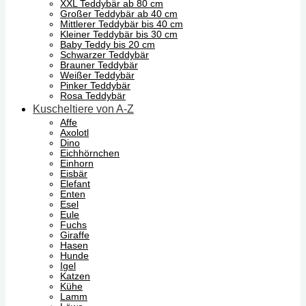
XXL Teddybär ab 80 cm
Großer Teddybär ab 40 cm
Mittlerer Teddybär bis 40 cm
Kleiner Teddybär bis 30 cm
Baby Teddy bis 20 cm
Schwarzer Teddybär
Brauner Teddybär
Weißer Teddybär
Pinker Teddybär
Rosa Teddybär
Kuscheltiere von A-Z
Affe
Axolotl
Dino
Eichhörnchen
Einhorn
Eisbär
Elefant
Enten
Esel
Eule
Fuchs
Giraffe
Hasen
Hunde
Igel
Katzen
Kühe
Lamm