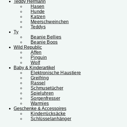
Teddy Hermann
Hasen
Hunde
Katzen
Meerschweinchen
Teddys
Ty
Beanie Bellies
Beanie Boos
Wild Republic
Affen
Pinguin
Wolf
Baby & Kinderartikel
Elektronische Haustiere
Greifring
Rassel
Schmusetücher
Spieluhren
Sorgenfresser
Warmies
Geschenke & Accessoires
Kinderrücksäcke
Schlüsselanhänger