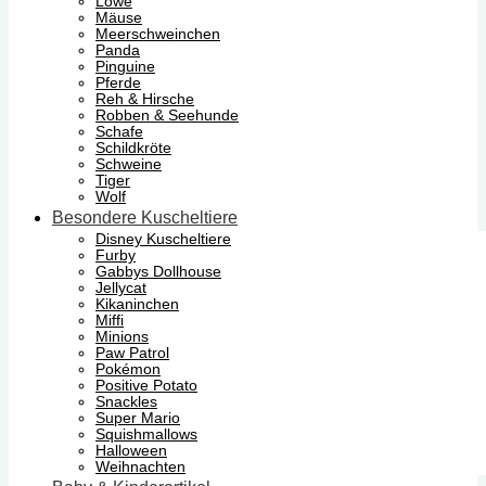
Löwe
Mäuse
Meerschweinchen
Panda
Pinguine
Pferde
Reh & Hirsche
Robben & Seehunde
Schafe
Schildkröte
Schweine
Tiger
Wolf
Besondere Kuscheltiere
Disney Kuscheltiere
Furby
Gabbys Dollhouse
Jellycat
Kikaninchen
Miffi
Minions
Paw Patrol
Pokémon
Positive Potato
Snackles
Super Mario
Squishmallows
Halloween
Weihnachten