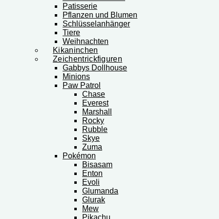
Patisserie
Pflanzen und Blumen
Schlüsselanhänger
Tiere
Weihnachten
Kikaninchen
Zeichentrickfiguren
Gabbys Dollhouse
Minions
Paw Patrol
Chase
Everest
Marshall
Rocky
Rubble
Skye
Zuma
Pokémon
Bisasam
Enton
Evoli
Glumanda
Glurak
Mew
Pikachu