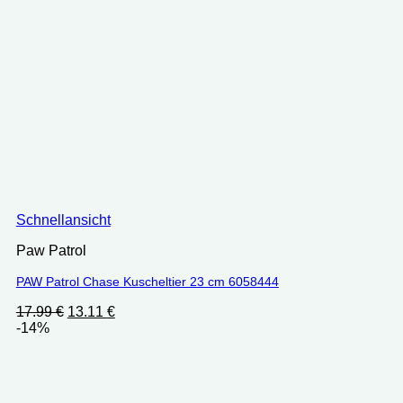
Schnellansicht
Paw Patrol
PAW Patrol Chase Kuscheltier 23 cm ‎6058444
Ursprünglicher
Aktueller
17.99
€
13.11
€
Preis
Preis
-14%
war:
ist:
17.99 €
13.11 €.