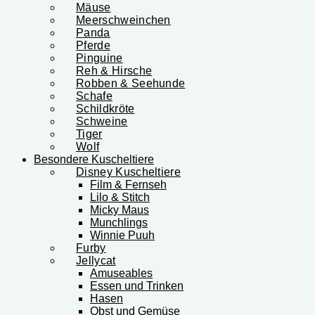
Mäuse
Meerschweinchen
Panda
Pferde
Pinguine
Reh & Hirsche
Robben & Seehunde
Schafe
Schildkröte
Schweine
Tiger
Wolf
Besondere Kuscheltiere
Disney Kuscheltiere
Film & Fernseh
Lilo & Stitch
Micky Maus
Munchlings
Winnie Puuh
Furby
Jellycat
Amuseables
Essen und Trinken
Hasen
Obst und Gemüse