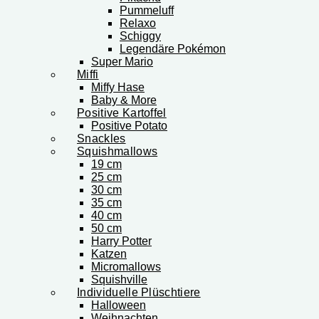
Pummeluff
Relaxo
Schiggy
Legendäre Pokémon
Super Mario
Miffi
Miffy Hase
Baby & More
Positive Kartoffel
Positive Potato
Snackles
Squishmallows
19 cm
25 cm
30 cm
35 cm
40 cm
50 cm
Harry Potter
Katzen
Micromallows
Squishville
Individuelle Plüschtiere
Halloween
Weihnachten