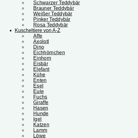
Schwarzer Teddybär
Brauner Teddybär
Weißer Teddybär
Pinker Teddybär
Rosa Teddybär
Kuscheltiere von A-Z
Affe
Axolotl
Dino
Eichhörnchen
Einhorn
Eisbär
Elefant
Kühe
Enten
Esel
Eule
Fuchs
Giraffe
Hasen
Hunde
Igel
Katzen
Lamm
Löwe