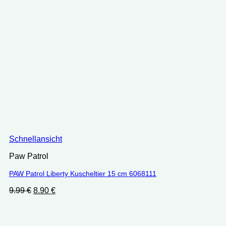
Schnellansicht
Paw Patrol
PAW Patrol Liberty Kuscheltier 15 cm 6068111
Ursprünglicher
Aktueller
9.99
€
8.90
€
Preis
Preis
war:
ist:
9.99 €
8.90 €.