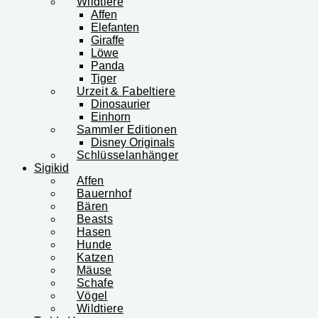
Wildtiere
Affen
Elefanten
Giraffe
Löwe
Panda
Tiger
Urzeit & Fabeltiere
Dinosaurier
Einhorn
Sammler Editionen
Disney Originals
Schlüsselanhänger
Sigikid
Affen
Bauernhof
Bären
Beasts
Hasen
Hunde
Katzen
Mäuse
Schafe
Vögel
Wildtiere