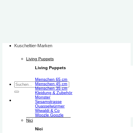
Zum
Inhalt
springen
Kuscheltier-Marken
Living Puppets
Living Puppets
Menschen 65 cm
Suchen
Menschen 45 cm
Menschen 35 cm
nach:
Kleidung & Zubehör
Monster
Sesamstrasse
Quasselwürmer
Wiwaldi & Co
Woozle Goozle
Nici
Nici