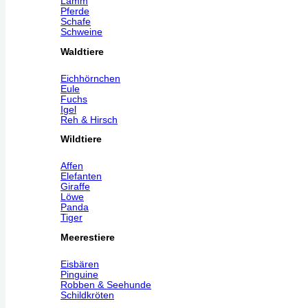
Lamm
Pferde
Schafe
Schweine
Waldtiere
Eichhörnchen
Eule
Fuchs
Igel
Reh & Hirsch
Wildtiere
Affen
Elefanten
Giraffe
Löwe
Panda
Tiger
Meerestiere
Eisbären
Pinguine
Robben & Seehunde
Schildkröten