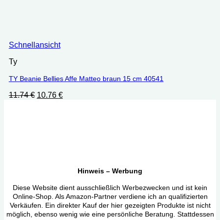
Schnellansicht
Ty
TY Beanie Bellies Affe Matteo braun 15 cm 40541
Ursprünglicher
Aktueller
11.74
€
10.76
€
Preis
Preis
war:
ist:
11.74 €
10.76 €.
Hinweis – Werbung
Diese Website dient ausschließlich Werbezwecken und ist kein
Online-Shop. Als Amazon-Partner verdiene ich an qualifizierten
Verkäufen. Ein direkter Kauf der hier gezeigten Produkte ist nicht
möglich, ebenso wenig wie eine persönliche Beratung. Stattdessen