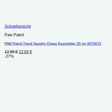
Schnellansicht
Paw Patrol
PAW Patrol Trend Squishy Chase Kuscheltier 20 cm ‎6070072
Ursprünglicher
Aktueller
12.99
€
12.02
€
Preis
Preis
-27%
war:
ist:
12.99 €
12.02 €.