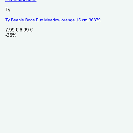
Ty
Ty Beanie Boos Fux Meadow orange 15 cm 36379
Ursprünglicher
Aktueller
7.99
€
6.99
€
Preis
Preis
-36%
war:
ist:
7.99 €
6.99 €.