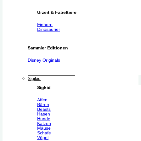
Urzeit & Fabeltiere
Einhorn
Dinosaurier
Sammler Editionen
Disney Originals
Sigikid
Sigkid
Affen
Bären
Beasts
Hasen
Hunde
Katzen
Mäuse
Schafe
Vögel