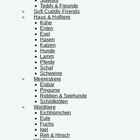
Spieluhr
Teddy & Freunde
Soft Cuddly Friends
Haus & Hoftiere
Kühe
Enten
Esel
Hasen
Katzen
Hunde
Lamm
Pferde
Schaf
Schweine
Meerestiere
Eisbär
Pinguine
Robben & Seehunde
Schildkröten
Waldtiere
Eichhörnchen
Eule
Fuchs
Igel
Reh & Hirsch