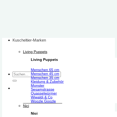
Zum
Inhalt
springen
Kuscheltier-Marken
Living Puppets
Living Puppets
Menschen 65 cm
Suchen
Menschen 45 cm
Menschen 35 cm
nach:
Kleidung & Zubehör
Monster
Sesamstrasse
Quasselwürmer
Wiwaldi & Co
Woozle Goozle
Nici
Nici