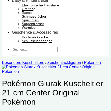
Baby & Kinderartikel
Elektronische Haustiere
Greifring
Rassel
Schmusetücher
Spieluhren
Sorgenfresser
Warmies
Geschenke & Accessoires
Kinderrucksäcke
Schlüsselanhänger
Suchen
nach:
Besondere Kuscheltiere
/
Zeichentrickfiguren
/
Pokémon
Pokémon Glurak Kuscheltier
21 cm Center Original
Pokémon