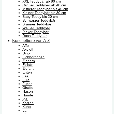
XXL Teddybär ab 80 cm
Großer Teddybär ab 40 cm
Mittlerer Teddybär bis 40 cm
Kleiner Teddybär bis 30 cm
Baby Teddy bis 20 cm
Schwarzer Teddybär
Brauner Teddybär
Weißer Teddybär
Pinker Teddybär
Rosa Teddybär
Kuscheltiere von A-Z
Affe
Axolotl
Dino
Eichhörnchen
Einhorn
Eisbär
Elefant
Enten
Esel
Eule
Fuchs
Giraffe
Hasen
Hunde
Igel
Katzen
Kühe
Lamm