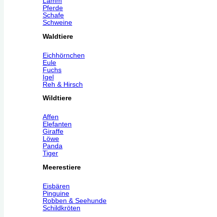
Lamm
Pferde
Schafe
Schweine
Waldtiere
Eichhörnchen
Eule
Fuchs
Igel
Reh & Hirsch
Wildtiere
Affen
Elefanten
Giraffe
Löwe
Panda
Tiger
Meerestiere
Eisbären
Pinguine
Robben & Seehunde
Schildkröten