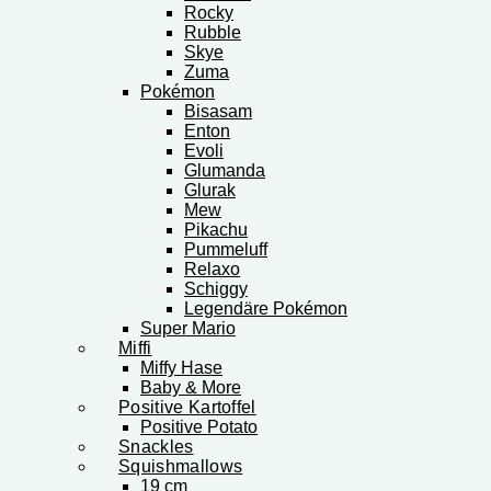
Rocky
Rubble
Skye
Zuma
Pokémon
Bisasam
Enton
Evoli
Glumanda
Glurak
Mew
Pikachu
Pummeluff
Relaxo
Schiggy
Legendäre Pokémon
Super Mario
Miffi
Miffy Hase
Baby & More
Positive Kartoffel
Positive Potato
Snackles
Squishmallows
19 cm