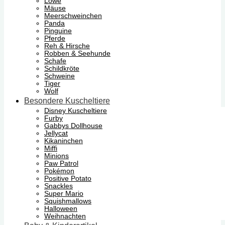
Löwe
Mäuse
Meerschweinchen
Panda
Pinguine
Pferde
Reh & Hirsche
Robben & Seehunde
Schafe
Schildkröte
Schweine
Tiger
Wolf
Besondere Kuscheltiere
Disney Kuscheltiere
Furby
Gabbys Dollhouse
Jellycat
Kikaninchen
Miffi
Minions
Paw Patrol
Pokémon
Positive Potato
Snackles
Super Mario
Squishmallows
Halloween
Weihnachten