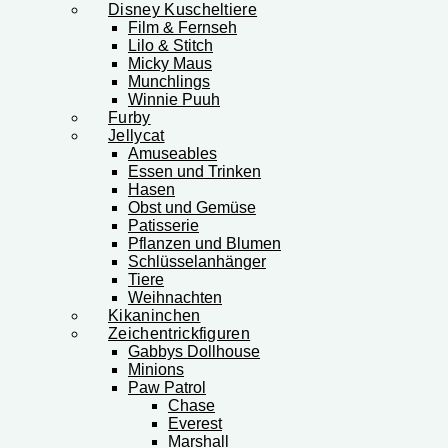
Disney Kuscheltiere
Film & Fernseh
Lilo & Stitch
Micky Maus
Munchlings
Winnie Puuh
Furby
Jellycat
Amuseables
Essen und Trinken
Hasen
Obst und Gemüse
Patisserie
Pflanzen und Blumen
Schlüsselanhänger
Tiere
Weihnachten
Kikaninchen
Zeichentrickfiguren
Gabbys Dollhouse
Minions
Paw Patrol
Chase
Everest
Marshall