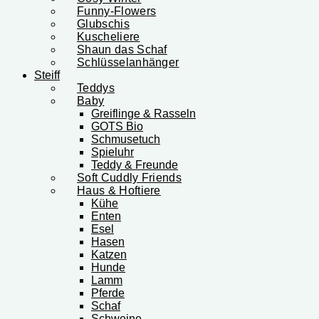
Funny-Flowers
Glubschis
Kuscheliere
Shaun das Schaf
Schlüsselanhänger
Steiff
Teddys
Baby
Greiflinge & Rasseln
GOTS Bio
Schmusetuch
Spieluhr
Teddy & Freunde
Soft Cuddly Friends
Haus & Hoftiere
Kühe
Enten
Esel
Hasen
Katzen
Hunde
Lamm
Pferde
Schaf
Schweine