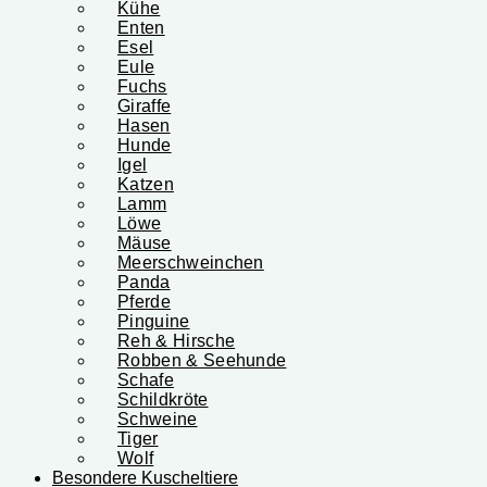
Kühe
Enten
Esel
Eule
Fuchs
Giraffe
Hasen
Hunde
Igel
Katzen
Lamm
Löwe
Mäuse
Meerschweinchen
Panda
Pferde
Pinguine
Reh & Hirsche
Robben & Seehunde
Schafe
Schildkröte
Schweine
Tiger
Wolf
Besondere Kuscheltiere