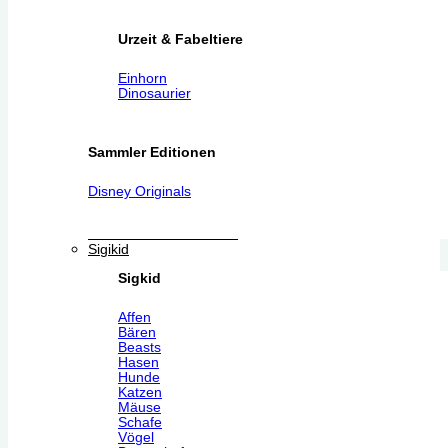
Urzeit & Fabeltiere
Einhorn
Dinosaurier
Sammler Editionen
Disney Originals
Sigikid
Sigkid
Affen
Bären
Beasts
Hasen
Hunde
Katzen
Mäuse
Schafe
Vögel