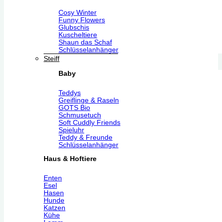
Cosy Winter
Funny Flowers
Glubschis
Kuscheltiere
Shaun das Schaf
Schlüsselanhänger
Steiff
Baby
Teddys
Greiflinge & Raseln
GOTS Bio
Schmusetuch
Soft Cuddly Friends
Spieluhr
Teddy & Freunde
Schlüsselanhänger
Haus & Hoftiere
Enten
Esel
Hasen
Hunde
Katzen
Kühe