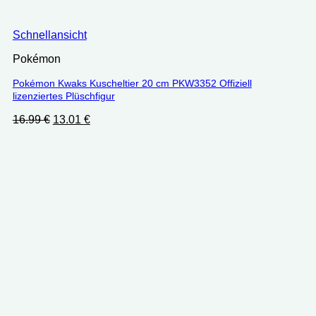
Schnellansicht
Pokémon
Pokémon Kwaks Kuscheltier 20 cm PKW3352 Offiziell
lizenziertes Plüschfigur
Ursprünglicher
Aktueller
16.99
€
13.01
€
Preis
Preis
war:
ist:
16.99 €
13.01 €.