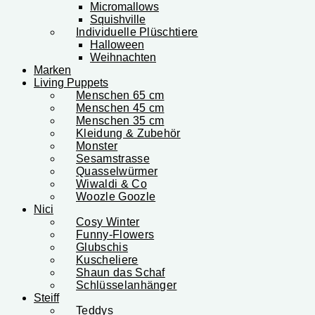
Micromallows
Squishville
Individuelle Plüschtiere
Halloween
Weihnachten
Marken
Living Puppets
Menschen 65 cm
Menschen 45 cm
Menschen 35 cm
Kleidung & Zubehör
Monster
Sesamstrasse
Quasselwürmer
Wiwaldi & Co
Woozle Goozle
Nici
Cosy Winter
Funny-Flowers
Glubschis
Kuscheliere
Shaun das Schaf
Schlüsselanhänger
Steiff
Teddys