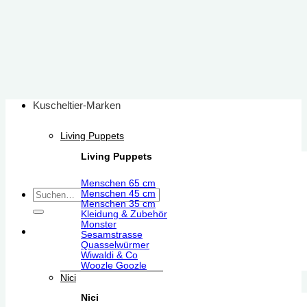
Zum
Inhalt
springen
Kuscheltier-Marken
Living Puppets
Living Puppets
Menschen 65 cm
Suchen
Menschen 45 cm
Menschen 35 cm
nach:
Kleidung & Zubehör
Monster
Sesamstrasse
Quasselwürmer
Wiwaldi & Co
Woozle Goozle
Nici
Nici