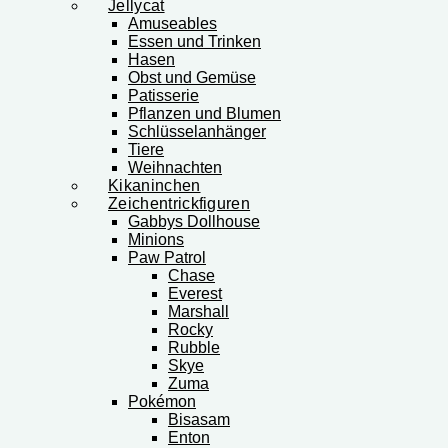
Jellycat
Amuseables
Essen und Trinken
Hasen
Obst und Gemüse
Patisserie
Pflanzen und Blumen
Schlüsselanhänger
Tiere
Weihnachten
Kikaninchen
Zeichentrickfiguren
Gabbys Dollhouse
Minions
Paw Patrol
Chase
Everest
Marshall
Rocky
Rubble
Skye
Zuma
Pokémon
Bisasam
Enton