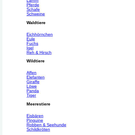
Lamm
Pferde
Schafe
Schweine
Waldtiere
Eichhörnchen
Eule
Fuchs
Igel
Reh & Hirsch
Wildtiere
Affen
Elefanten
Giraffe
Löwe
Panda
Tiger
Meerestiere
Eisbären
Pinguine
Robben & Seehunde
Schildkröten