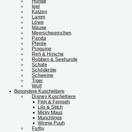
Hunde
Igel
Katzen
Lamm
Löwe
Mäuse
Meerschweinchen
Panda
Pferde
Pinguine
Reh & Hirsche
Robben & Seehunde
Schafe
Schildkröte
Schweine
Tiger
Wolf
Besondere Kuscheltiere
Disney Kuscheltiere
Film & Fernseh
Lilo & Stitch
Micky Maus
Munchlings
Winnie Puuh
Furby