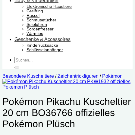
Baby & Kinderartikel
Elektronische Haustiere
Greifring
Rassel
Schmusetücher
Spieluhren
Sorgenfresser
Warmies
Geschenke & Accessoires
Kinderrucksäcke
Schlüsselanhänger
Suchen
nach:
Besondere Kuscheltiere
/
Zeichentrickfiguren
/
Pokémon
Pokémon Pikachu Kuscheltier
20 cm BO36766 offizielles
Pokémon Plüsch