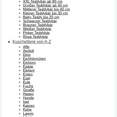
XXL Teddybär ab 80 cm
Großer Teddybär ab 40 cm
Mittlerer Teddybär bis 40 cm
Kleiner Teddybär bis 30 cm
Baby Teddy bis 20 cm
Schwarzer Teddybär
Brauner Teddybär
Weißer Teddybär
Pinker Teddybär
Rosa Teddybär
Kuscheltiere von A-Z
Affe
Axolotl
Dino
Eichhörnchen
Einhorn
Eisbär
Elefant
Enten
Esel
Eule
Fuchs
Giraffe
Hasen
Hunde
Igel
Katzen
Kühe
Lamm