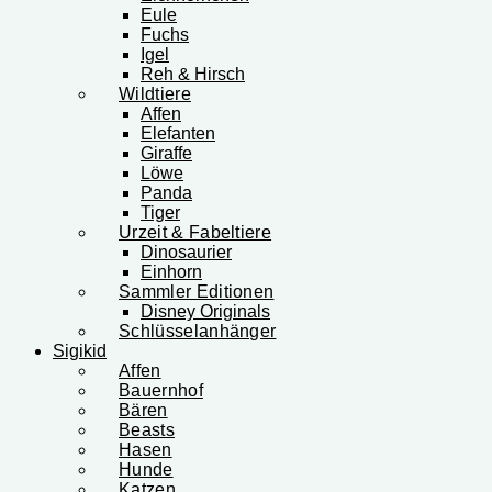
Eule
Fuchs
Igel
Reh & Hirsch
Wildtiere
Affen
Elefanten
Giraffe
Löwe
Panda
Tiger
Urzeit & Fabeltiere
Dinosaurier
Einhorn
Sammler Editionen
Disney Originals
Schlüsselanhänger
Sigikid
Affen
Bauernhof
Bären
Beasts
Hasen
Hunde
Katzen