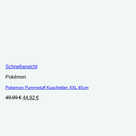
Schnellansicht
Pokémon
Pokemon Pummeluff Kuscheltier XXL 45cm
Ursprünglicher
Aktueller
49.99
€
44.92
€
Preis
Preis
war:
ist:
49.99 €
44.92 €.