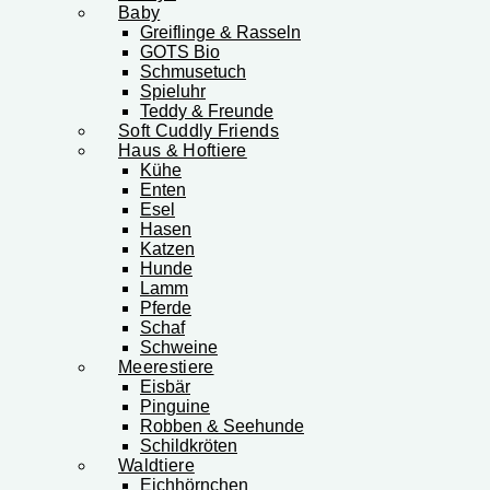
Baby
Greiflinge & Rasseln
GOTS Bio
Schmusetuch
Spieluhr
Teddy & Freunde
Soft Cuddly Friends
Haus & Hoftiere
Kühe
Enten
Esel
Hasen
Katzen
Hunde
Lamm
Pferde
Schaf
Schweine
Meerestiere
Eisbär
Pinguine
Robben & Seehunde
Schildkröten
Waldtiere
Eichhörnchen