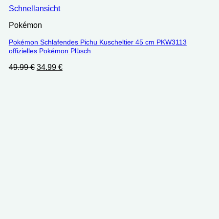
Schnellansicht
Pokémon
Pokémon Schlafendes Pichu Kuscheltier 45 cm PKW3113
offizielles Pokémon Plüsch
Ursprünglicher
Aktueller
49.99
€
34.99
€
Preis
Preis
war:
ist:
49.99 €
34.99 €.