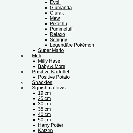
Evoli
Glumanda
Glurak
Mew
Pikachu
Pummeluff
Relaxo
Schiggy
Legendäre Pokémon
Super Mario
Miffi
Miffy Hase
Baby & More
Positive Kartoffel
Positive Potato
Snackles
Squishmallows
19 cm
25 cm
30 cm
35 cm
40 cm
50 cm
Harry Potter
Katzen