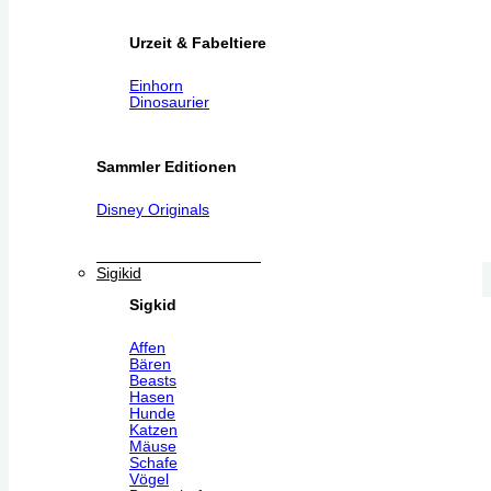
Urzeit & Fabeltiere
Einhorn
Dinosaurier
Sammler Editionen
Disney Originals
Sigikid
Sigkid
Affen
Bären
Beasts
Hasen
Hunde
Katzen
Mäuse
Schafe
Vögel