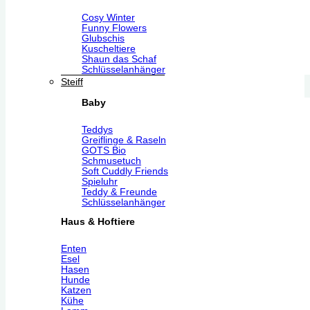
Cosy Winter
Funny Flowers
Glubschis
Kuscheltiere
Shaun das Schaf
Schlüsselanhänger
Steiff
Baby
Teddys
Greiflinge & Raseln
GOTS Bio
Schmusetuch
Soft Cuddly Friends
Spieluhr
Teddy & Freunde
Schlüsselanhänger
Haus & Hoftiere
Enten
Esel
Hasen
Hunde
Katzen
Kühe