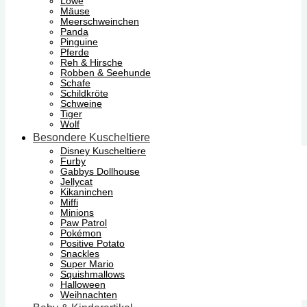
Löwe
Mäuse
Meerschweinchen
Panda
Pinguine
Pferde
Reh & Hirsche
Robben & Seehunde
Schafe
Schildkröte
Schweine
Tiger
Wolf
Besondere Kuscheltiere
Disney Kuscheltiere
Furby
Gabbys Dollhouse
Jellycat
Kikaninchen
Miffi
Minions
Paw Patrol
Pokémon
Positive Potato
Snackles
Super Mario
Squishmallows
Halloween
Weihnachten