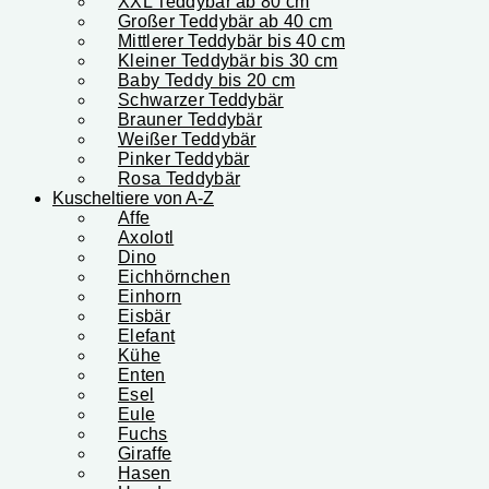
XXL Teddybär ab 80 cm
Großer Teddybär ab 40 cm
Mittlerer Teddybär bis 40 cm
Kleiner Teddybär bis 30 cm
Baby Teddy bis 20 cm
Schwarzer Teddybär
Brauner Teddybär
Weißer Teddybär
Pinker Teddybär
Rosa Teddybär
Kuscheltiere von A-Z
Affe
Axolotl
Dino
Eichhörnchen
Einhorn
Eisbär
Elefant
Kühe
Enten
Esel
Eule
Fuchs
Giraffe
Hasen