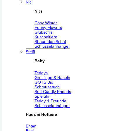
Nici
Nici
Cosy Winter
Funny Flowers
Glubschis
Kuscheltiere
Shaun das Schaf
Schlüsselanhänger
Steiff
Baby
Teddys
Greiflinge & Raseln
GOTS Bio
Schmusetuch
Soft Cuddly Friends
Spieluhr
Teddy & Freunde
Schlüsselanhänger
Haus & Hoftiere
Enten
Esel