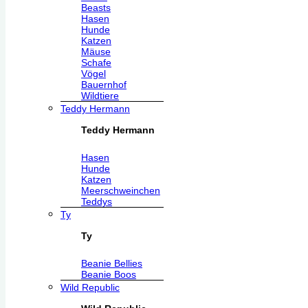
Beasts
Hasen
Hunde
Katzen
Mäuse
Schafe
Vögel
Bauernhof
Wildtiere
Teddy Hermann
Teddy Hermann
Hasen
Hunde
Katzen
Meerschweinchen
Teddys
Ty
Ty
Beanie Bellies
Beanie Boos
Wild Republic