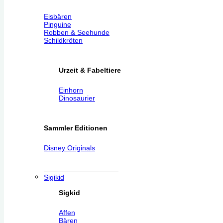
Eisbären
Pinguine
Robben & Seehunde
Schildkröten
Urzeit & Fabeltiere
Einhorn
Dinosaurier
Sammler Editionen
Disney Originals
Sigikid
Sigkid
Affen
Bären