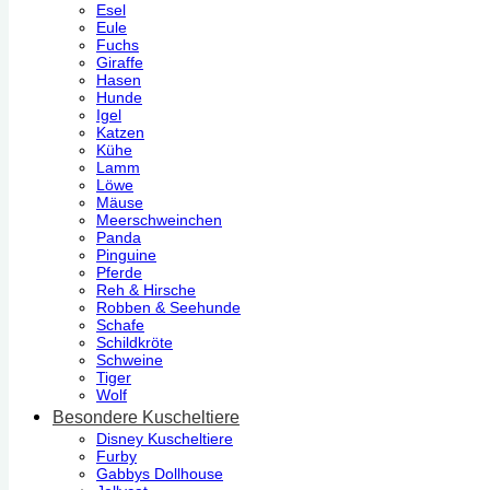
Esel
Eule
Fuchs
Giraffe
Hasen
Hunde
Igel
Katzen
Kühe
Lamm
Löwe
Mäuse
Meerschweinchen
Panda
Pinguine
Pferde
Reh & Hirsche
Robben & Seehunde
Schafe
Schildkröte
Schweine
Tiger
Wolf
Besondere Kuscheltiere
Disney Kuscheltiere
Furby
Gabbys Dollhouse