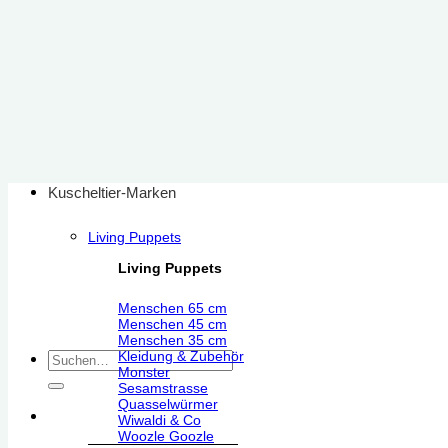
Zum
Inhalt
springen
Kuscheltier-Marken
Living Puppets
Living Puppets
Menschen 65 cm
Menschen 45 cm
Menschen 35 cm
Kleidung & Zubehör
Suchen
Monster
nach:
Sesamstrasse
Quasselwürmer
Wiwaldi & Co
Woozle Goozle