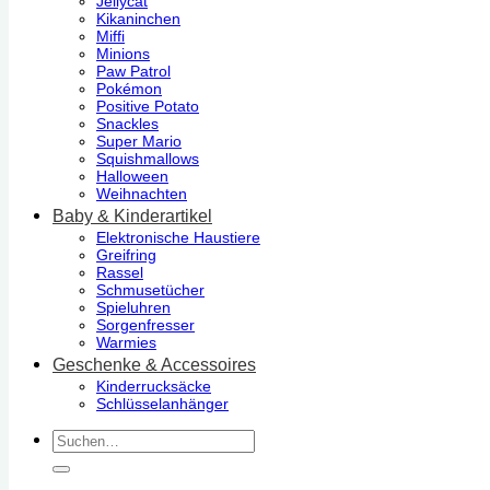
Jellycat
Kikaninchen
Miffi
Minions
Paw Patrol
Pokémon
Positive Potato
Snackles
Super Mario
Squishmallows
Halloween
Weihnachten
Baby & Kinderartikel
Elektronische Haustiere
Greifring
Rassel
Schmusetücher
Spieluhren
Sorgenfresser
Warmies
Geschenke & Accessoires
Kinderrucksäcke
Schlüsselanhänger
Suchen
nach: