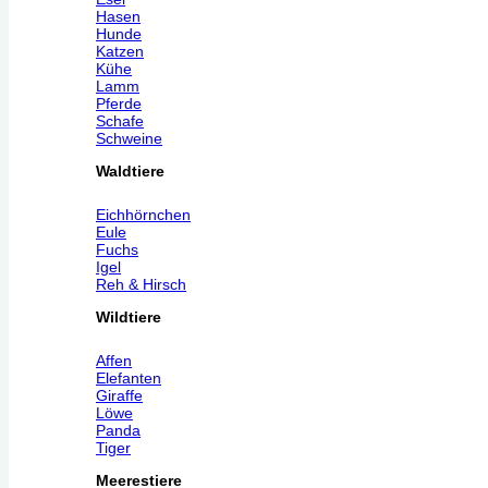
Hasen
Hunde
Katzen
Kühe
Lamm
Pferde
Schafe
Schweine
Waldtiere
Eichhörnchen
Eule
Fuchs
Igel
Reh & Hirsch
Wildtiere
Affen
Elefanten
Giraffe
Löwe
Panda
Tiger
Meerestiere