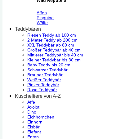
Wild Republic
Affen
Pinguine
Wölfe
Teddybären
Riesen Teddy ab 100 cm
2 Meter Teddy ab 200 cm
XXL Teddybär ab 80 cm
Großer Teddybär ab 40 cm
Mittlerer Teddybär bis 40 cm
Kleiner Teddybär bis 30 cm
Baby Teddy bis 20 cm
Schwarzer Teddybär
Brauner Teddybär
Weißer Teddybär
Pinker Teddybär
Rosa Teddybär
Kuscheltiere von A-Z
Affe
Axolotl
Dino
Eichhörnchen
Einhorn
Eisbär
Elefant
Enten