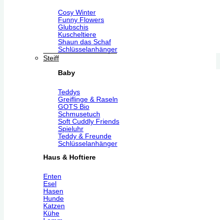
Cosy Winter
Funny Flowers
Glubschis
Kuscheltiere
Shaun das Schaf
Schlüsselanhänger
Steiff
Baby
Teddys
Greiflinge & Raseln
GOTS Bio
Schmusetuch
Soft Cuddly Friends
Spieluhr
Teddy & Freunde
Schlüsselanhänger
Haus & Hoftiere
Enten
Esel
Hasen
Hunde
Katzen
Kühe