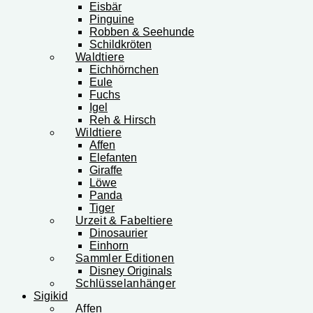
Eisbär
Pinguine
Robben & Seehunde
Schildkröten
Waldtiere
Eichhörnchen
Eule
Fuchs
Igel
Reh & Hirsch
Wildtiere
Affen
Elefanten
Giraffe
Löwe
Panda
Tiger
Urzeit & Fabeltiere
Dinosaurier
Einhorn
Sammler Editionen
Disney Originals
Schlüsselanhänger
Sigikid
Affen