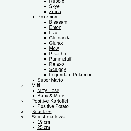
Rubble
Skye
Zuma
Pokémon
Bisasam
Enton
Evoli
Glumanda
Glurak
Mew
Pikachu
Pummeluff
Relaxo
Schiggy
Legendäre Pokémon
Super Mario
Miffi
Miffy Hase
Baby & More
Positive Kartoffel
Positive Potato
Snackles
Squishmallows
19 cm
25 cm