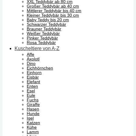
XXL Teddybär ab 80 cm
Großer Teddybär ab 40 cm
Mittlerer Teddybär bis 40 cm
Kleiner Teddybär bis 30 cm
Baby Teddy bis 20 cm
Schwarzer Teddybär
Brauner Teddybär
Weißer Teddybär
Pinker Teddybär
Rosa Teddybär
Kuscheltiere von A-Z
Affe
Axolotl
Dino
Eichhörnchen
Einhorn
Eisbär
Elefant
Enten
Esel
Eule
Fuchs
Giraffe
Hasen
Hunde
Igel
Katzen
Kühe
Lamm