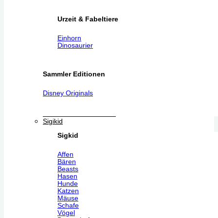
Urzeit & Fabeltiere
Einhorn
Dinosaurier
Sammler Editionen
Disney Originals
Sigikid
Sigkid
Affen
Bären
Beasts
Hasen
Hunde
Katzen
Mäuse
Schafe
Vögel