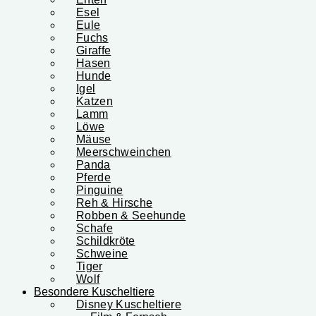
Esel
Eule
Fuchs
Giraffe
Hasen
Hunde
Igel
Katzen
Lamm
Löwe
Mäuse
Meerschweinchen
Panda
Pferde
Pinguine
Reh & Hirsche
Robben & Seehunde
Schafe
Schildkröte
Schweine
Tiger
Wolf
Besondere Kuscheltiere
Disney Kuscheltiere