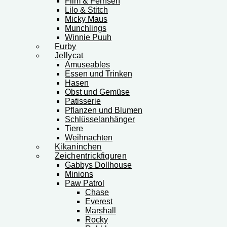
Film & Fernseh
Lilo & Stitch
Micky Maus
Munchlings
Winnie Puuh
Furby
Jellycat
Amuseables
Essen und Trinken
Hasen
Obst und Gemüse
Patisserie
Pflanzen und Blumen
Schlüsselanhänger
Tiere
Weihnachten
Kikaninchen
Zeichentrickfiguren
Gabbys Dollhouse
Minions
Paw Patrol
Chase
Everest
Marshall
Rocky