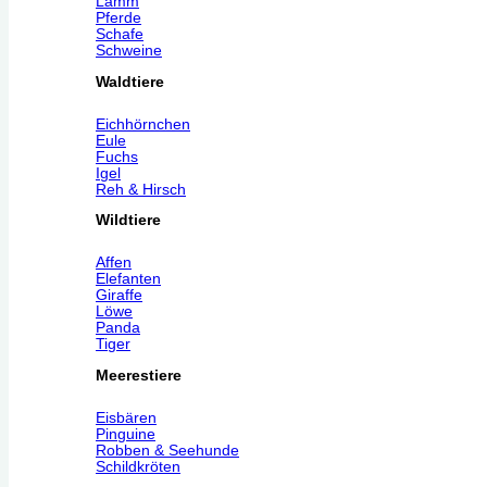
Lamm
Pferde
Schafe
Schweine
Waldtiere
Eichhörnchen
Eule
Fuchs
Igel
Reh & Hirsch
Wildtiere
Affen
Elefanten
Giraffe
Löwe
Panda
Tiger
Meerestiere
Eisbären
Pinguine
Robben & Seehunde
Schildkröten