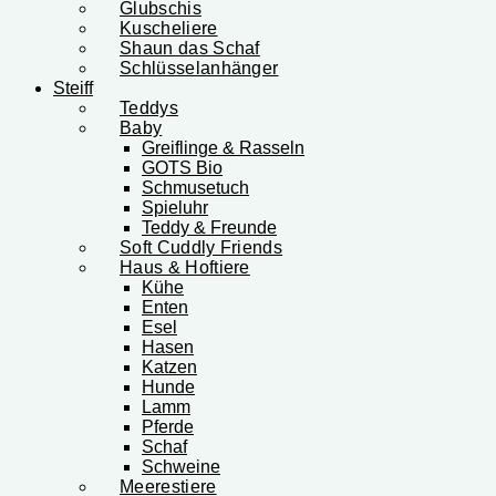
Glubschis
Kuscheliere
Shaun das Schaf
Schlüsselanhänger
Steiff
Teddys
Baby
Greiflinge & Rasseln
GOTS Bio
Schmusetuch
Spieluhr
Teddy & Freunde
Soft Cuddly Friends
Haus & Hoftiere
Kühe
Enten
Esel
Hasen
Katzen
Hunde
Lamm
Pferde
Schaf
Schweine
Meerestiere