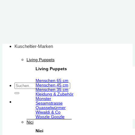
Zum
Inhalt
springen
Kuscheltier-Marken
Living Puppets
Living Puppets
Menschen 65 cm
Suchen
Menschen 45 cm
Menschen 35 cm
nach:
Kleidung & Zubehör
Monster
Sesamstrasse
Quasselwürmer
Wiwaldi & Co
Woozle Goozle
Nici
Nici