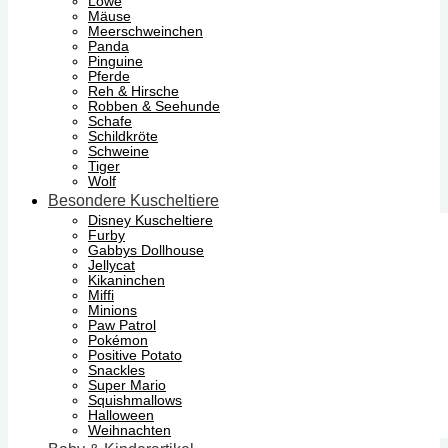
Löwe
Mäuse
Meerschweinchen
Panda
Pinguine
Pferde
Reh & Hirsche
Robben & Seehunde
Schafe
Schildkröte
Schweine
Tiger
Wolf
Besondere Kuscheltiere
Disney Kuscheltiere
Furby
Gabbys Dollhouse
Jellycat
Kikaninchen
Miffi
Minions
Paw Patrol
Pokémon
Positive Potato
Snackles
Super Mario
Squishmallows
Halloween
Weihnachten