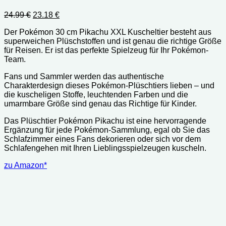
Ursprünglicher
Aktueller
24.99
€
23.18
€
Preis
Preis
Der Pokémon 30 cm Pikachu XXL Kuscheltier besteht aus
war:
ist:
superweichen Plüschstoffen und ist genau die richtige Größe
24.99 €
23.18 €.
für Reisen. Er ist das perfekte Spielzeug für Ihr Pokémon-
Team.
Fans und Sammler werden das authentische
Charakterdesign dieses Pokémon-Plüschtiers lieben – und
die kuscheligen Stoffe, leuchtenden Farben und die
umarmbare Größe sind genau das Richtige für Kinder.
Das Plüschtier Pokémon Pikachu ist eine hervorragende
Ergänzung für jede Pokémon-Sammlung, egal ob Sie das
Schlafzimmer eines Fans dekorieren oder sich vor dem
Schlafengehen mit Ihren Lieblingsspielzeugen kuscheln.
zu Amazon*