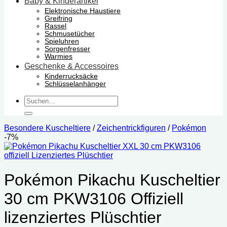
Baby & Kinderartikel
Elektronische Haustiere
Greifring
Rassel
Schmusetücher
Spieluhren
Sorgenfresser
Warmies
Geschenke & Accessoires
Kinderrucksäcke
Schlüsselanhänger
Suchen
nach:
Besondere Kuscheltiere
/
Zeichentrickfiguren
/
Pokémon
-7%
Pokémon Pikachu Kuscheltier
30 cm PKW3106 Offiziell
lizenziertes Plüschtier