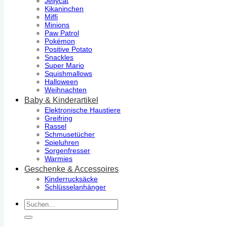
Jellycat
Kikaninchen
Miffi
Minions
Paw Patrol
Pokémon
Positive Potato
Snackles
Super Mario
Squishmallows
Halloween
Weihnachten
Baby & Kinderartikel
Elektronische Haustiere
Greifring
Rassel
Schmusetücher
Spieluhren
Sorgenfresser
Warmies
Geschenke & Accessoires
Kinderrucksäcke
Schlüsselanhänger
Suchen
nach: