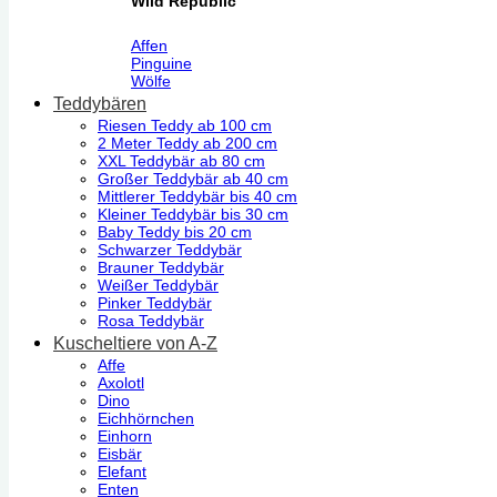
Wild Republic
Affen
Pinguine
Wölfe
Teddybären
Riesen Teddy ab 100 cm
2 Meter Teddy ab 200 cm
XXL Teddybär ab 80 cm
Großer Teddybär ab 40 cm
Mittlerer Teddybär bis 40 cm
Kleiner Teddybär bis 30 cm
Baby Teddy bis 20 cm
Schwarzer Teddybär
Brauner Teddybär
Weißer Teddybär
Pinker Teddybär
Rosa Teddybär
Kuscheltiere von A-Z
Affe
Axolotl
Dino
Eichhörnchen
Einhorn
Eisbär
Elefant
Enten