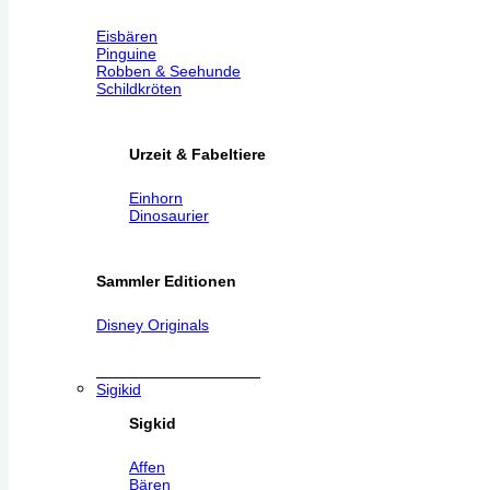
Eisbären
Pinguine
Robben & Seehunde
Schildkröten
Urzeit & Fabeltiere
Einhorn
Dinosaurier
Sammler Editionen
Disney Originals
Sigikid
Sigkid
Affen
Bären