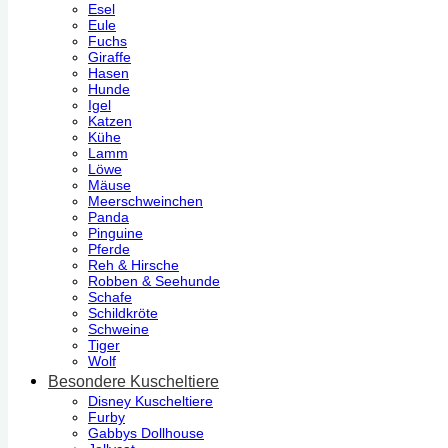
Esel
Eule
Fuchs
Giraffe
Hasen
Hunde
Igel
Katzen
Kühe
Lamm
Löwe
Mäuse
Meerschweinchen
Panda
Pinguine
Pferde
Reh & Hirsche
Robben & Seehunde
Schafe
Schildkröte
Schweine
Tiger
Wolf
Besondere Kuscheltiere
Disney Kuscheltiere
Furby
Gabbys Dollhouse