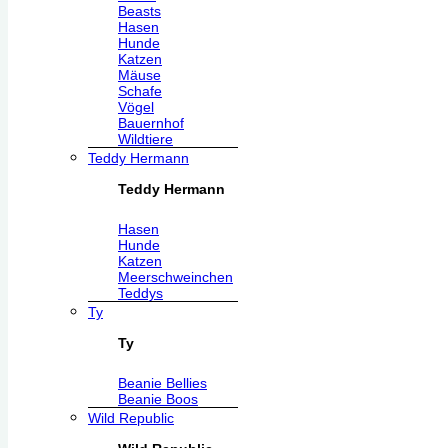
Beasts
Hasen
Hunde
Katzen
Mäuse
Schafe
Vögel
Bauernhof
Wildtiere
Teddy Hermann
Teddy Hermann
Hasen
Hunde
Katzen
Meerschweinchen
Teddys
Ty
Ty
Beanie Bellies
Beanie Boos
Wild Republic