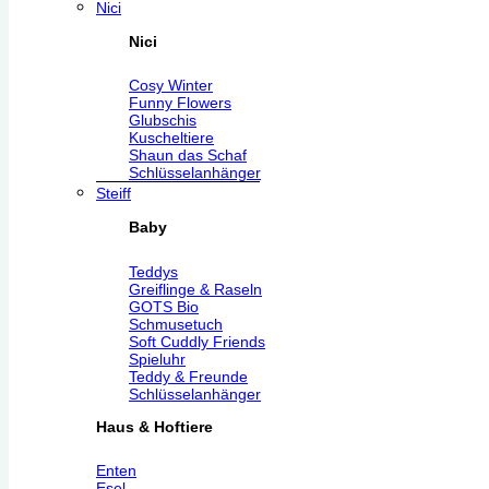
Nici
Nici
Cosy Winter
Funny Flowers
Glubschis
Kuscheltiere
Shaun das Schaf
Schlüsselanhänger
Steiff
Baby
Teddys
Greiflinge & Raseln
GOTS Bio
Schmusetuch
Soft Cuddly Friends
Spieluhr
Teddy & Freunde
Schlüsselanhänger
Haus & Hoftiere
Enten
Esel