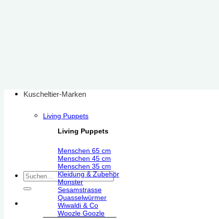
Zum
Inhalt
springen
Kuscheltier-Marken
Living Puppets
Living Puppets
Menschen 65 cm
Menschen 45 cm
Menschen 35 cm
Kleidung & Zubehör
Suchen
Monster
nach:
Sesamstrasse
Quasselwürmer
Wiwaldi & Co
Woozle Goozle