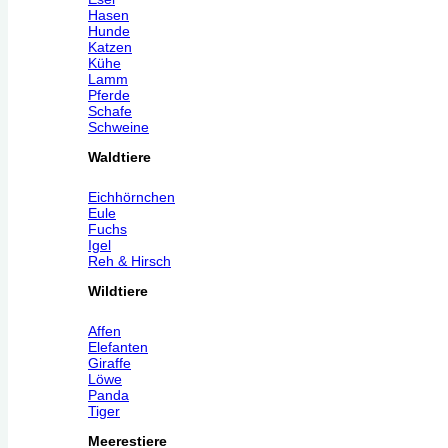
Hasen
Hunde
Katzen
Kühe
Lamm
Pferde
Schafe
Schweine
Waldtiere
Eichhörnchen
Eule
Fuchs
Igel
Reh & Hirsch
Wildtiere
Affen
Elefanten
Giraffe
Löwe
Panda
Tiger
Meerestiere