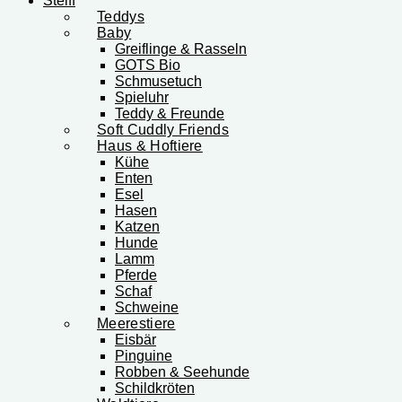
Steiff
Teddys
Baby
Greiflinge & Rasseln
GOTS Bio
Schmusetuch
Spieluhr
Teddy & Freunde
Soft Cuddly Friends
Haus & Hoftiere
Kühe
Enten
Esel
Hasen
Katzen
Hunde
Lamm
Pferde
Schaf
Schweine
Meerestiere
Eisbär
Pinguine
Robben & Seehunde
Schildkröten