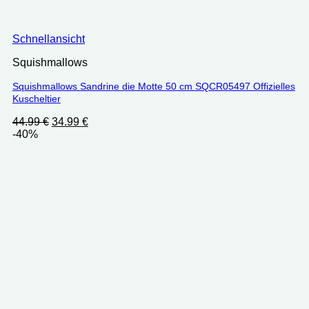
Schnellansicht
Squishmallows
Squishmallows Sandrine die Motte 50 cm SQCR05497 Offizielles
Kuscheltier
Ursprünglicher
Aktueller
44.99
€
34.99
€
Preis
Preis
-40%
war:
ist:
44.99 €
34.99 €.