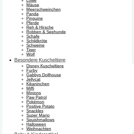
Löwe
Mäuse
Meerschweinchen
Panda
Pinguine
Pferde
Reh & Hirsche
Robben & Seehunde
Schafe
Schildkröte
Schweine
Tiger
Wolf
Besondere Kuscheltiere
Disney Kuscheltiere
Furby
Gabbys Dollhouse
Jellycat
Kikaninchen
Miffi
Minions
Paw Patrol
Pokémon
Positive Potato
Snackles
Super Mario
Squishmallows
Halloween
Weihnachten