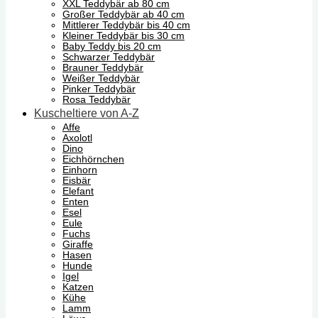
XXL Teddybär ab 80 cm
Großer Teddybär ab 40 cm
Mittlerer Teddybär bis 40 cm
Kleiner Teddybär bis 30 cm
Baby Teddy bis 20 cm
Schwarzer Teddybär
Brauner Teddybär
Weißer Teddybär
Pinker Teddybär
Rosa Teddybär
Kuscheltiere von A-Z
Affe
Axolotl
Dino
Eichhörnchen
Einhorn
Eisbär
Elefant
Enten
Esel
Eule
Fuchs
Giraffe
Hasen
Hunde
Igel
Katzen
Kühe
Lamm