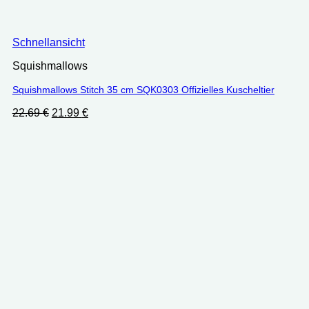
Schnellansicht
Squishmallows
Squishmallows Stitch 35 cm SQK0303 Offizielles Kuscheltier
Ursprünglicher
Aktueller
22.69
€
21.99
€
Preis
Preis
war:
ist:
22.69 €
21.99 €.