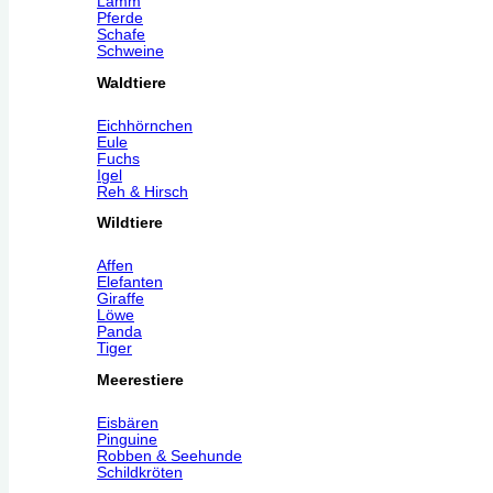
Lamm
Pferde
Schafe
Schweine
Waldtiere
Eichhörnchen
Eule
Fuchs
Igel
Reh & Hirsch
Wildtiere
Affen
Elefanten
Giraffe
Löwe
Panda
Tiger
Meerestiere
Eisbären
Pinguine
Robben & Seehunde
Schildkröten