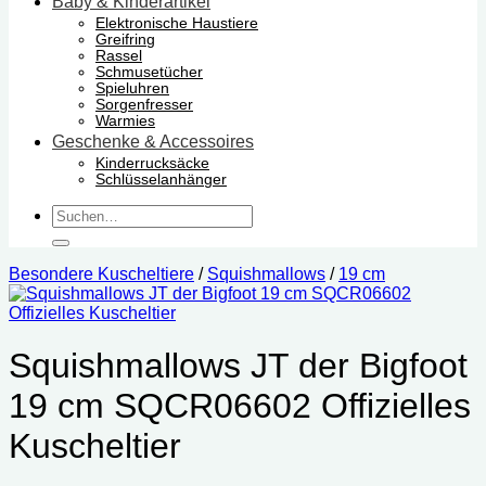
Baby & Kinderartikel
Elektronische Haustiere
Greifring
Rassel
Schmusetücher
Spieluhren
Sorgenfresser
Warmies
Geschenke & Accessoires
Kinderrucksäcke
Schlüsselanhänger
Suchen
nach:
Besondere Kuscheltiere
/
Squishmallows
/
19 cm
Squishmallows JT der Bigfoot
19 cm SQCR06602 Offizielles
Kuscheltier