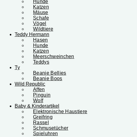
Hunde
Katzen
Mäuse
Schafe
Vögel
Wildtiere
Teddy Hermann
Hasen
Hunde
Katzen
Meerschweinchen
Teddys
Ty
Beanie Bellies
Beanie Boos
Wild Republic
Affen
Pinguin
Wolf
Baby & Kinderartikel
Elektronische Haustiere
Greifring
Rassel
Schmusetücher
Spieluhren