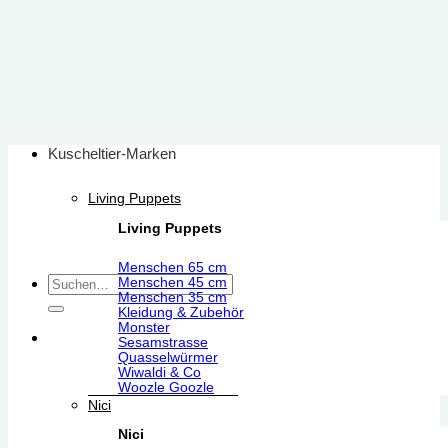
Zum
Inhalt
springen
Kuscheltier-Marken
Living Puppets
Living Puppets
Menschen 65 cm
Suchen
Menschen 45 cm
Menschen 35 cm
nach:
Kleidung & Zubehör
Monster
Sesamstrasse
Quasselwürmer
Wiwaldi & Co
Woozle Goozle
Nici
Nici