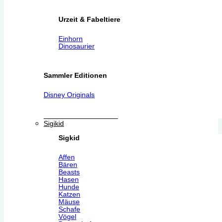
Urzeit & Fabeltiere
Einhorn
Dinosaurier
Sammler Editionen
Disney Originals
Sigikid
Sigkid
Affen
Bären
Beasts
Hasen
Hunde
Katzen
Mäuse
Schafe
Vögel