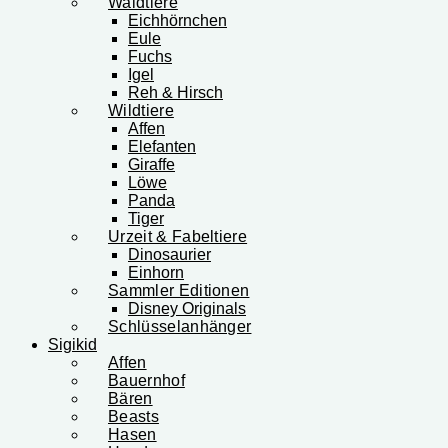
Waldtiere
Eichhörnchen
Eule
Fuchs
Igel
Reh & Hirsch
Wildtiere
Affen
Elefanten
Giraffe
Löwe
Panda
Tiger
Urzeit & Fabeltiere
Dinosaurier
Einhorn
Sammler Editionen
Disney Originals
Schlüsselanhänger
Sigikid
Affen
Bauernhof
Bären
Beasts
Hasen