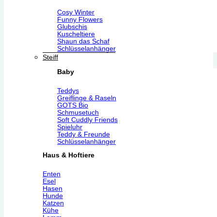
Cosy Winter
Funny Flowers
Glubschis
Kuscheltiere
Shaun das Schaf
Schlüsselanhänger
Steiff
Baby
Teddys
Greiflinge & Raseln
GOTS Bio
Schmusetuch
Soft Cuddly Friends
Spieluhr
Teddy & Freunde
Schlüsselanhänger
Haus & Hoftiere
Enten
Esel
Hasen
Hunde
Katzen
Kühe