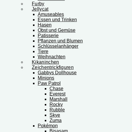
Furby
Jellycat
Amuseables
Essen und Trinken
Hasen
Obst und Gemüse
Patisserie
Pflanzen und Blumen
Schlüsselanhänger
Tiere
Weihnachten
Kikaninchen
Zeichentrickfiguren
Gabbys Dollhouse
Minions
Paw Patrol
Chase
Everest
Marshall
Rocky
Rubble
Skye
Zuma
Pokémon
Bisasam