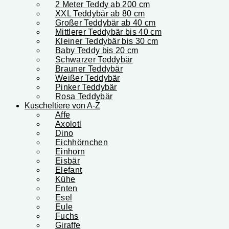
2 Meter Teddy ab 200 cm
XXL Teddybär ab 80 cm
Großer Teddybär ab 40 cm
Mittlerer Teddybär bis 40 cm
Kleiner Teddybär bis 30 cm
Baby Teddy bis 20 cm
Schwarzer Teddybär
Brauner Teddybär
Weißer Teddybär
Pinker Teddybär
Rosa Teddybär
Kuscheltiere von A-Z
Affe
Axolotl
Dino
Eichhörnchen
Einhorn
Eisbär
Elefant
Kühe
Enten
Esel
Eule
Fuchs
Giraffe