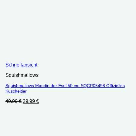
Schnellansicht
Squishmallows
Squishmallows Maudie der Esel 50 cm SQCR05498 Offizielles
Kuscheltier
Ursprünglicher
Aktueller
49.99
€
29.99
€
Preis
Preis
war:
ist:
49.99 €
29.99 €.