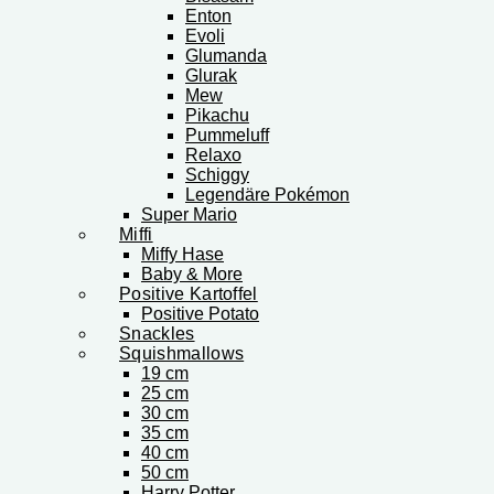
Enton
Evoli
Glumanda
Glurak
Mew
Pikachu
Pummeluff
Relaxo
Schiggy
Legendäre Pokémon
Super Mario
Miffi
Miffy Hase
Baby & More
Positive Kartoffel
Positive Potato
Snackles
Squishmallows
19 cm
25 cm
30 cm
35 cm
40 cm
50 cm
Harry Potter