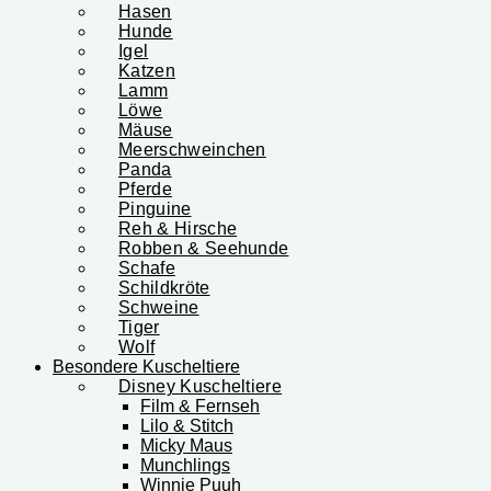
Hasen
Hunde
Igel
Katzen
Lamm
Löwe
Mäuse
Meerschweinchen
Panda
Pferde
Pinguine
Reh & Hirsche
Robben & Seehunde
Schafe
Schildkröte
Schweine
Tiger
Wolf
Besondere Kuscheltiere
Disney Kuscheltiere
Film & Fernseh
Lilo & Stitch
Micky Maus
Munchlings
Winnie Puuh