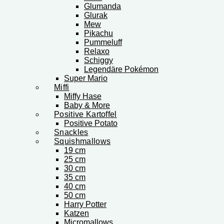
Glumanda
Glurak
Mew
Pikachu
Pummeluff
Relaxo
Schiggy
Legendäre Pokémon
Super Mario
Miffi
Miffy Hase
Baby & More
Positive Kartoffel
Positive Potato
Snackles
Squishmallows
19 cm
25 cm
30 cm
35 cm
40 cm
50 cm
Harry Potter
Katzen
Micromallows