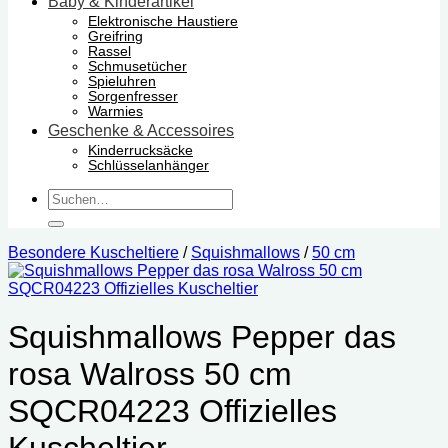
Baby & Kinderartikel
Elektronische Haustiere
Greifring
Rassel
Schmusetücher
Spieluhren
Sorgenfresser
Warmies
Geschenke & Accessoires
Kinderrucksäcke
Schlüsselanhänger
Suchen
nach:
Besondere Kuscheltiere
/
Squishmallows
/
50 cm
Squishmallows Pepper das
rosa Walross 50 cm
SQCR04223 Offizielles
Kuscheltier