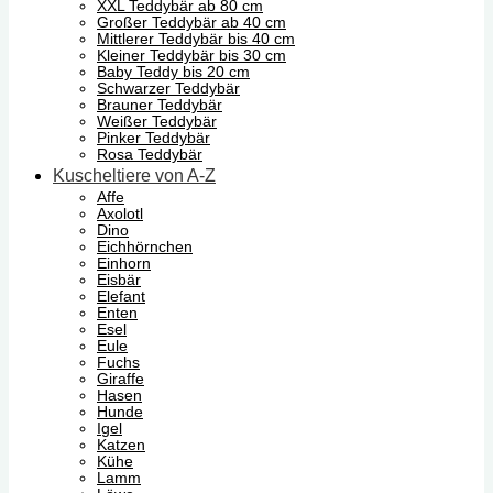
XXL Teddybär ab 80 cm
Großer Teddybär ab 40 cm
Mittlerer Teddybär bis 40 cm
Kleiner Teddybär bis 30 cm
Baby Teddy bis 20 cm
Schwarzer Teddybär
Brauner Teddybär
Weißer Teddybär
Pinker Teddybär
Rosa Teddybär
Kuscheltiere von A-Z
Affe
Axolotl
Dino
Eichhörnchen
Einhorn
Eisbär
Elefant
Enten
Esel
Eule
Fuchs
Giraffe
Hasen
Hunde
Igel
Katzen
Kühe
Lamm