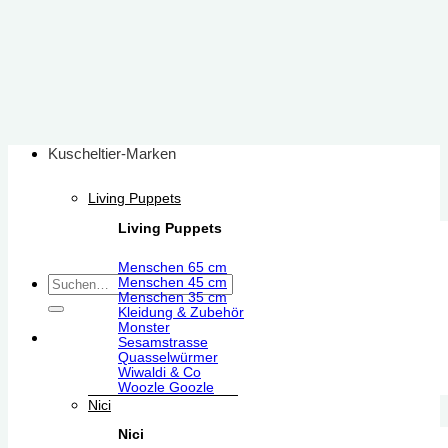
Zum
Inhalt
springen
Kuscheltier-Marken
Living Puppets
Living Puppets
Menschen 65 cm
Suchen
Menschen 45 cm
Menschen 35 cm
nach:
Kleidung & Zubehör
Monster
Sesamstrasse
Quasselwürmer
Wiwaldi & Co
Woozle Goozle
Nici
Nici