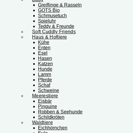
Greiflinge & Rasseln
GOTS Bio
Schmusetuch
Spieluhr
Teddy & Freunde
Soft Cuddly Friends
Haus & Hoftiere
Kühe
Enten
Esel
Hasen
Katzen
Hunde
Lamm
Pferde
Schaf
Schweine
Meerestiere
Eisbär
Pinguine
Robben & Seehunde
Schildkröten
Waldtiere
Eichhörnchen