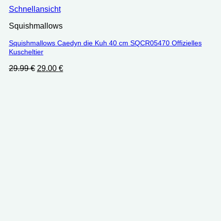
Schnellansicht
Squishmallows
Squishmallows Caedyn die Kuh 40 cm SQCR05470 Offizielles
Kuscheltier
Ursprünglicher
Aktueller
29.99
€
29.00
€
Preis
Preis
war:
ist:
29.99 €
29.00 €.