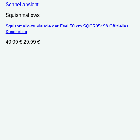
Schnellansicht
Squishmallows
Squishmallows Maudie der Esel 50 cm SQCR05498 Offizielles
Kuscheltier
Ursprünglicher
Aktueller
49.99
€
29.99
€
Preis
Preis
war:
ist:
49.99 €
29.99 €.