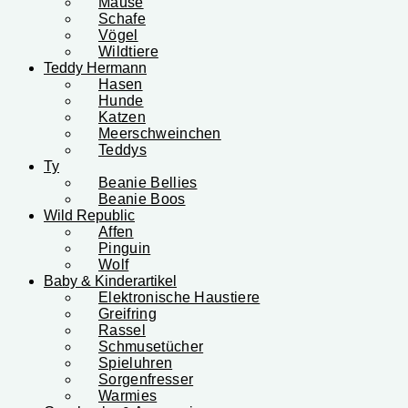
Mäuse
Schafe
Vögel
Wildtiere
Teddy Hermann
Hasen
Hunde
Katzen
Meerschweinchen
Teddys
Ty
Beanie Bellies
Beanie Boos
Wild Republic
Affen
Pinguin
Wolf
Baby & Kinderartikel
Elektronische Haustiere
Greifring
Rassel
Schmusetücher
Spieluhren
Sorgenfresser
Warmies