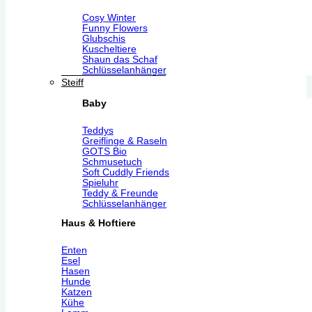
Cosy Winter
Funny Flowers
Glubschis
Kuscheltiere
Shaun das Schaf
Schlüsselanhänger
Steiff
Baby
Teddys
Greiflinge & Raseln
GOTS Bio
Schmusetuch
Soft Cuddly Friends
Spieluhr
Teddy & Freunde
Schlüsselanhänger
Haus & Hoftiere
Enten
Esel
Hasen
Hunde
Katzen
Kühe