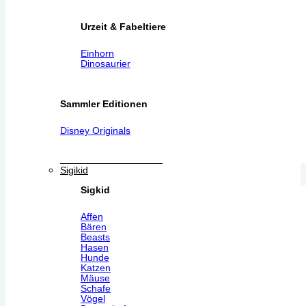
Urzeit & Fabeltiere
Einhorn
Dinosaurier
Sammler Editionen
Disney Originals
Sigikid
Sigkid
Affen
Bären
Beasts
Hasen
Hunde
Katzen
Mäuse
Schafe
Vögel