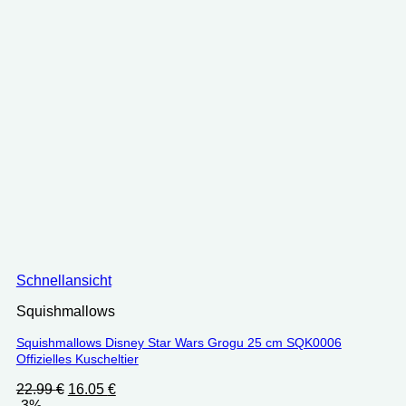
Schnellansicht
Squishmallows
Squishmallows Disney Star Wars Grogu 25 cm SQK0006
Offizielles Kuscheltier
Ursprünglicher
Aktueller
22.99
€
16.05
€
Preis
Preis
-3%