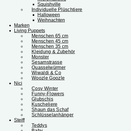
Squishville
Individuelle Plüschtiere
Halloween
Weihnachten
Marken
Living Puppets
Menschen 65 cm
Menschen 45 cm
Menschen 35 cm
Kleidung & Zubehör
Monster
Sesamstrasse
Quasselwürmer
Wiwaldi & Co
Woozle Goozle
Nici
Cosy Winter
Funny-Flowers
Glubschis
Kuscheliere
Shaun das Schaf
Schlüsselanhänger
Steiff
Teddys
Baby