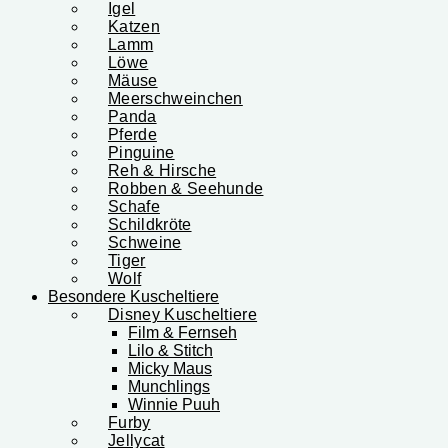
Igel
Katzen
Lamm
Löwe
Mäuse
Meerschweinchen
Panda
Pferde
Pinguine
Reh & Hirsche
Robben & Seehunde
Schafe
Schildkröte
Schweine
Tiger
Wolf
Besondere Kuscheltiere
Disney Kuscheltiere
Film & Fernseh
Lilo & Stitch
Micky Maus
Munchlings
Winnie Puuh
Furby
Jellycat