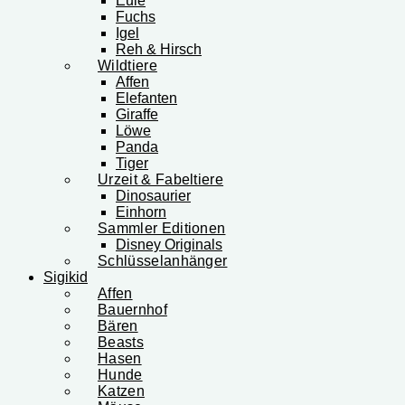
Eule
Fuchs
Igel
Reh & Hirsch
Wildtiere
Affen
Elefanten
Giraffe
Löwe
Panda
Tiger
Urzeit & Fabeltiere
Dinosaurier
Einhorn
Sammler Editionen
Disney Originals
Schlüsselanhänger
Sigikid
Affen
Bauernhof
Bären
Beasts
Hasen
Hunde
Katzen