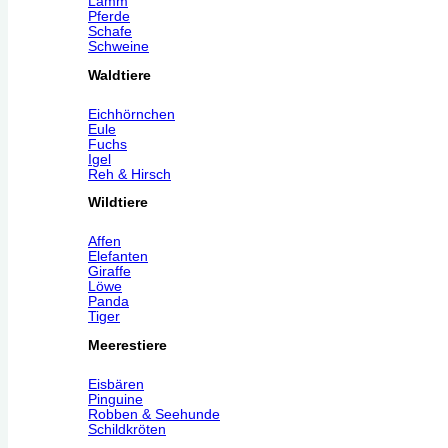
Lamm
Pferde
Schafe
Schweine
Waldtiere
Eichhörnchen
Eule
Fuchs
Igel
Reh & Hirsch
Wildtiere
Affen
Elefanten
Giraffe
Löwe
Panda
Tiger
Meerestiere
Eisbären
Pinguine
Robben & Seehunde
Schildkröten