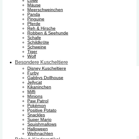
Löwe
Mäuse
Meerschweinchen
Panda
Pinguine
Pferde
Reh & Hirsche
Robben & Seehunde
Schafe
Schildkröte
Schweine
Tiger
Wolf
Besondere Kuscheltiere
Disney Kuscheltiere
Furby
Gabbys Dollhouse
Jellycat
Kikaninchen
Miffi
Minions
Paw Patrol
Pokémon
Positive Potato
Snackles
Super Mario
Squishmallows
Halloween
Weihnachten