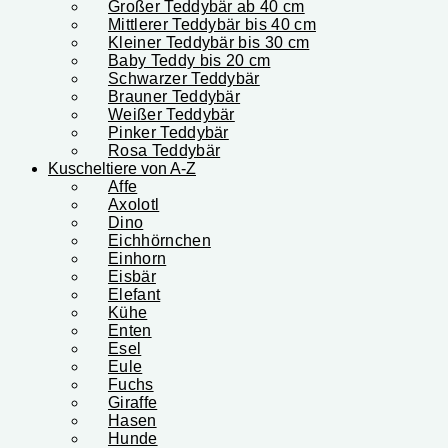
Großer Teddybär ab 40 cm
Mittlerer Teddybär bis 40 cm
Kleiner Teddybär bis 30 cm
Baby Teddy bis 20 cm
Schwarzer Teddybär
Brauner Teddybär
Weißer Teddybär
Pinker Teddybär
Rosa Teddybär
Kuscheltiere von A-Z
Affe
Axolotl
Dino
Eichhörnchen
Einhorn
Eisbär
Elefant
Kühe
Enten
Esel
Eule
Fuchs
Giraffe
Hasen
Hunde