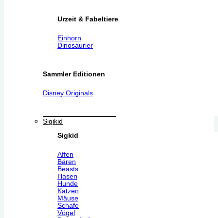
Urzeit & Fabeltiere
Einhorn
Dinosaurier
Sammler Editionen
Disney Originals
Sigikid
Sigkid
Affen
Bären
Beasts
Hasen
Hunde
Katzen
Mäuse
Schafe
Vögel