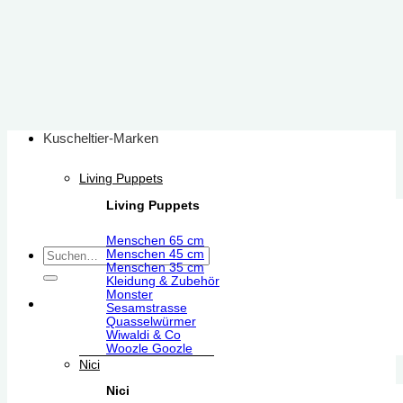
Zum
Inhalt
springen
Kuscheltier-Marken
Living Puppets
Living Puppets
Menschen 65 cm
Suchen
Menschen 45 cm
Menschen 35 cm
nach:
Kleidung & Zubehör
Monster
Sesamstrasse
Quasselwürmer
Wiwaldi & Co
Woozle Goozle
Nici
Nici