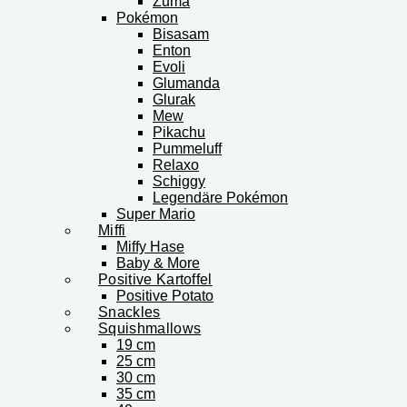
Zuma
Pokémon
Bisasam
Enton
Evoli
Glumanda
Glurak
Mew
Pikachu
Pummeluff
Relaxo
Schiggy
Legendäre Pokémon
Super Mario
Miffi
Miffy Hase
Baby & More
Positive Kartoffel
Positive Potato
Snackles
Squishmallows
19 cm
25 cm
30 cm
35 cm