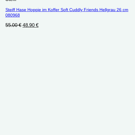
Steiff Hase Hoppie im Koffer Soft Cuddly Friends Hellgrau 26 cm
080968
Ursprünglicher
Aktueller
55.00
€
48.90
€
Preis
Preis
war:
ist:
55.00 €
48.90 €.