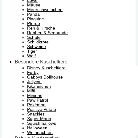
Löwe
Mäuse
Meerschweinchen
Panda
Pinguine
Pferde
Reh & Hirsche
Robben & Seehunde
Schafe
Schildkröte
Schweine
Tiger
Wolf
Besondere Kuscheltiere
Disney Kuscheltiere
Furby
Gabbys Dollhouse
Jellycat
Kikaninchen
Miffi
Minions
Paw Patrol
Pokémon
Positive Potato
Snackles
Super Mario
Squishmallows
Halloween
Weihnachten