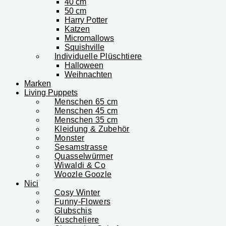
40 cm
50 cm
Harry Potter
Katzen
Micromallows
Squishville
Individuelle Plüschtiere
Halloween
Weihnachten
Marken
Living Puppets
Menschen 65 cm
Menschen 45 cm
Menschen 35 cm
Kleidung & Zubehör
Monster
Sesamstrasse
Quasselwürmer
Wiwaldi & Co
Woozle Goozle
Nici
Cosy Winter
Funny-Flowers
Glubschis
Kuscheliere