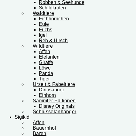
Robben & Seehunde
Schildkröten
Waldtiere
Eichhörnchen
Eule
Fuchs
Igel
Reh & Hirsch
Wildtiere
Affen
Elefanten
Giraffe
Löwe
Panda
Tiger
Urzeit & Fabeltiere
Dinosaurier
Einhorn
Sammler Editionen
Disney Originals
Schlüsselanhänger
Sigikid
Affen
Bauernhof
Bären