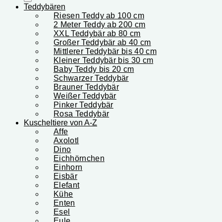
Teddybären
Riesen Teddy ab 100 cm
2 Meter Teddy ab 200 cm
XXL Teddybär ab 80 cm
Großer Teddybär ab 40 cm
Mittlerer Teddybär bis 40 cm
Kleiner Teddybär bis 30 cm
Baby Teddy bis 20 cm
Schwarzer Teddybär
Brauner Teddybär
Weißer Teddybär
Pinker Teddybär
Rosa Teddybär
Kuscheltiere von A-Z
Affe
Axolotl
Dino
Eichhörnchen
Einhorn
Eisbär
Elefant
Kühe
Enten
Esel
Eule