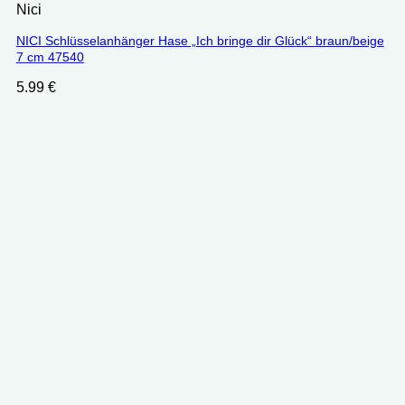
Nici
NICI Schlüsselanhänger Hase „Ich bringe dir Glück“ braun/beige
7 cm 47540
5.99
€