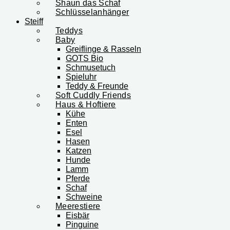
Shaun das Schaf
Schlüsselanhänger
Steiff
Teddys
Baby
Greiflinge & Rasseln
GOTS Bio
Schmusetuch
Spieluhr
Teddy & Freunde
Soft Cuddly Friends
Haus & Hoftiere
Kühe
Enten
Esel
Hasen
Katzen
Hunde
Lamm
Pferde
Schaf
Schweine
Meerestiere
Eisbär
Pinguine