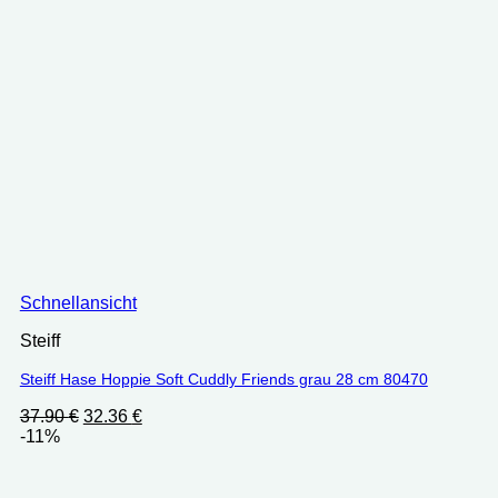
Schnellansicht
Steiff
Steiff Hase Hoppie Soft Cuddly Friends grau 28 cm 80470
Ursprünglicher
Aktueller
37.90
€
32.36
€
Preis
Preis
-11%
war:
ist:
37.90 €
32.36 €.