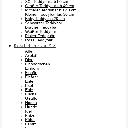
XXL Teddybär ab 80 cm
Großer Teddybär ab 40 cm
Mittlerer Teddybär bis 40 cm
Kleiner Teddybär bis 30 cm
Baby Teddy bis 20 cm
Schwarzer Teddybär
Brauner Teddybär
Weißer Teddybär
Pinker Teddybär
Rosa Teddybär
Kuscheltiere von A-Z
Affe
Axolotl
Dino
Eichhörnchen
Einhorn
Eisbär
Elefant
Enten
Esel
Eule
Fuchs
Giraffe
Hasen
Hunde
Igel
Katzen
Kühe
Lamm