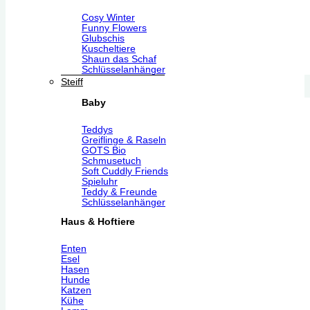
Cosy Winter
Funny Flowers
Glubschis
Kuscheltiere
Shaun das Schaf
Schlüsselanhänger
Steiff
Baby
Teddys
Greiflinge & Raseln
GOTS Bio
Schmusetuch
Soft Cuddly Friends
Spieluhr
Teddy & Freunde
Schlüsselanhänger
Haus & Hoftiere
Enten
Esel
Hasen
Hunde
Katzen
Kühe