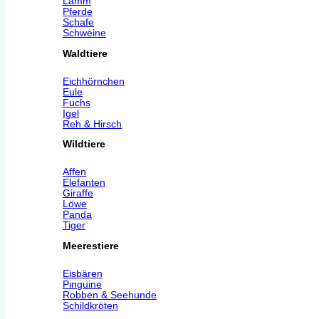
Lamm
Pferde
Schafe
Schweine
Waldtiere
Eichhörnchen
Eule
Fuchs
Igel
Reh & Hirsch
Wildtiere
Affen
Elefanten
Giraffe
Löwe
Panda
Tiger
Meerestiere
Eisbären
Pinguine
Robben & Seehunde
Schildkröten