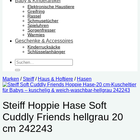
Baby & Kinderartikel
Elektronische Haustiere
Greifring
Rassel
Schmusetücher
Spieluhren
Sorgenfresser
Warmies
Geschenke & Accessoires
Kinderrucksäcke
Schlüsselanhänger
Suchen
nach:
Marken
/
Steiff
/
Haus & Hoftiere
/
Hasen
Steiff Hoppie Hase Soft
Cuddly Friends hellgrau 20
cm 242243