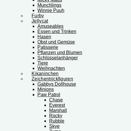
Munchlings
Winnie Puuh
Furby
Jellycat
Amuseables
Essen und Trinken
Hasen
Obst und Gemüse
Patisserie
Pflanzen und Blumen
Schlüsselanhänger
Tiere
Weihnachten
Kikaninchen
Zeichentrickfiguren
Gabbys Dollhouse
Minions
Paw Patrol
Chase
Everest
Marshall
Rocky
Rubble
Skye