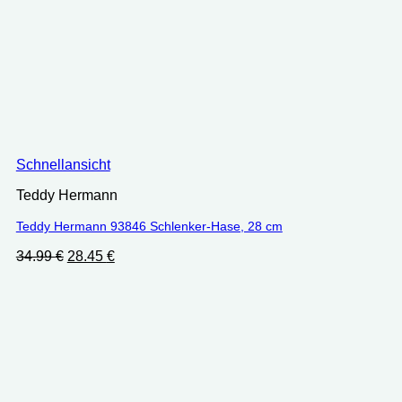
Schnellansicht
Teddy Hermann
Teddy Hermann 93846 Schlenker-Hase, 28 cm
Ursprünglicher
Aktueller
34.99
€
28.45
€
Preis
Preis
war:
ist:
34.99 €
28.45 €.