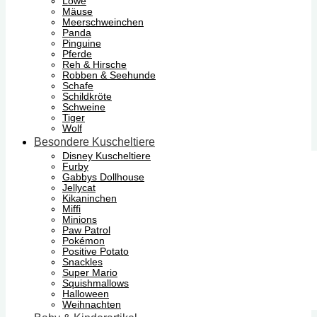
Löwe
Mäuse
Meerschweinchen
Panda
Pinguine
Pferde
Reh & Hirsche
Robben & Seehunde
Schafe
Schildkröte
Schweine
Tiger
Wolf
Besondere Kuscheltiere
Disney Kuscheltiere
Furby
Gabbys Dollhouse
Jellycat
Kikaninchen
Miffi
Minions
Paw Patrol
Pokémon
Positive Potato
Snackles
Super Mario
Squishmallows
Halloween
Weihnachten