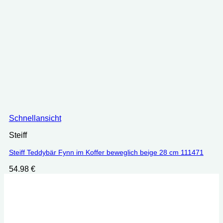
Schnellansicht
Steiff
Steiff Teddybär Fynn im Koffer beweglich beige 28 cm 111471
54.98
€