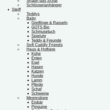
Shaun das Schaf
Schlüsselanhänger
Steiff
Teddys
Baby
Greiflinge & Rasseln
GOTS Bio
Schmusetuch
Spieluhr
Teddy & Freunde
Soft Cuddly Friends
Haus & Hoftiere
Kühe
Enten
Esel
Hasen
Katzen
Hunde
Lamm
Pferde
Schaf
Schweine
Meerestiere
Eisbär
Pinguine