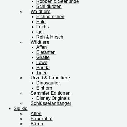
Robben & Seehunde
Schildkröten
Waldtiere
Eichhörnchen
Eule
Fuchs
Igel
Reh & Hirsch
Wildtiere
Affen
Elefanten
Giraffe
Löwe
Panda
Tiger
Urzeit & Fabeltiere
Dinosaurier
Einhorn
Sammler Editionen
Disney Originals
Schlüsselanhänger
Sigikid
Affen
Bauernhof
Bären