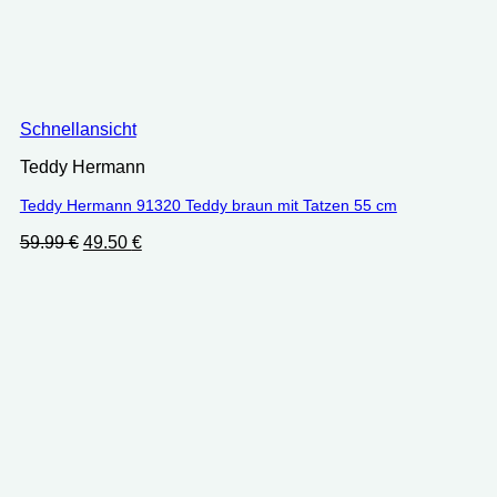
Schnellansicht
Teddy Hermann
Teddy Hermann 91320 Teddy braun mit Tatzen 55 cm
Ursprünglicher
Aktueller
59.99
€
49.50
€
Preis
Preis
war:
ist:
59.99 €
49.50 €.