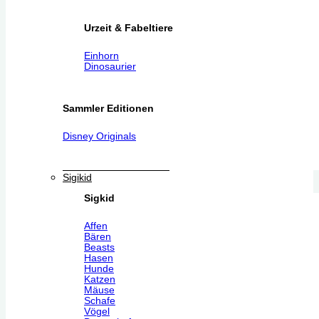
Urzeit & Fabeltiere
Einhorn
Dinosaurier
Sammler Editionen
Disney Originals
Sigikid
Sigkid
Affen
Bären
Beasts
Hasen
Hunde
Katzen
Mäuse
Schafe
Vögel