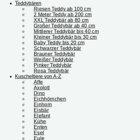
Teddybären
Riesen Teddy ab 100 cm
2 Meter Teddy ab 200 cm
XXL Teddybär ab 80 cm
Großer Teddybär ab 40 cm
Mittlerer Teddybär bis 40 cm
Kleiner Teddybär bis 30 cm
Baby Teddy bis 20 cm
Schwarzer Teddybär
Brauner Teddybär
Weißer Teddybär
Pinker Teddybär
Rosa Teddybär
Kuscheltiere von A-Z
Affe
Axolotl
Dino
Eichhörnchen
Einhorn
Eisbär
Elefant
Kühe
Enten
Esel
Eule