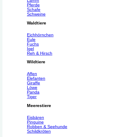
Lamm
Pferde
Schafe
Schweine
Waldtiere
Eichhörnchen
Eule
Fuchs
Igel
Reh & Hirsch
Wildtiere
Affen
Elefanten
Giraffe
Löwe
Panda
Tiger
Meerestiere
Eisbären
Pinguine
Robben & Seehunde
Schildkröten