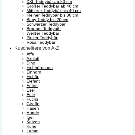
XXL Teddybär ab 80 cm
Großer Teddybär ab 40 cm
Mittlerer Teddybär bis 40 cm
Kleiner Teddybär bis 30 cm
Baby Teddy bis 20 cm
Schwarzer Teddybär
Brauner Teddybär
Weißer Teddybär
Pinker Teddybär
Rosa Teddybär
Kuscheltiere von A-Z
Affe
Axolotl
Dino
Eichhörnchen
Einhorn
Eisbär
Elefant
Enten
Esel
Eule
Fuchs
Giraffe
Hasen
Hunde
Igel
Katzen
Kühe
Lamm