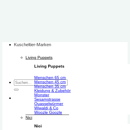
Zum
Inhalt
springen
Kuscheltier-Marken
Living Puppets
Living Puppets
Menschen 65 cm
Suchen
Menschen 45 cm
Menschen 35 cm
nach:
Kleidung & Zubehör
Monster
Sesamstrasse
Quasselwürmer
Wiwaldi & Co
Woozle Goozle
Nici
Nici