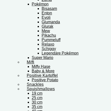
Pokémon
Bisasam
Enton
Evoli
Glumanda
Glurak
Mew
Pikachu
Pummeluff
Relaxo
Schiggy
Legendäre Pokémon
Super Mario
Miffi
Miffy Hase
Baby & More
Positive Kartoffel
Positive Potato
Snackles
Squishmallows
19 cm
25 cm
30 cm
35 cm