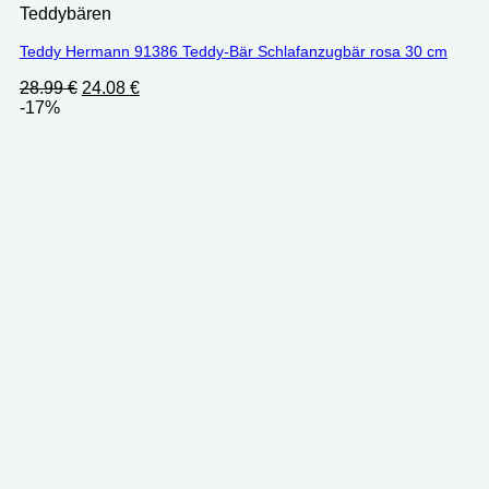
Teddybären
Teddy Hermann 91386 Teddy-Bär Schlafanzugbär rosa 30 cm
Ursprünglicher
Aktueller
28.99
€
24.08
€
Preis
Preis
-17%
war:
ist:
28.99 €
24.08 €.