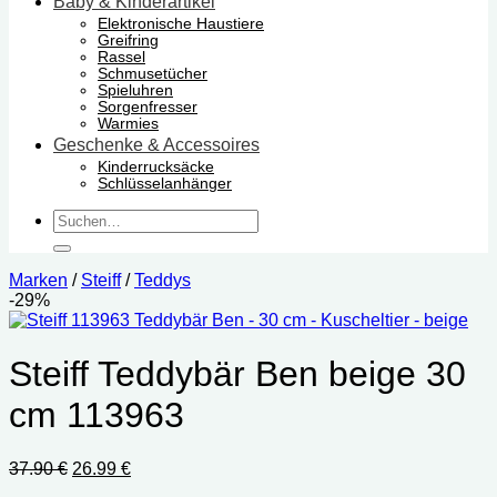
Baby & Kinderartikel
Elektronische Haustiere
Greifring
Rassel
Schmusetücher
Spieluhren
Sorgenfresser
Warmies
Geschenke & Accessoires
Kinderrucksäcke
Schlüsselanhänger
Suchen
nach:
Marken
/
Steiff
/
Teddys
-29%
Steiff Teddybär Ben beige 30
cm 113963
Ursprünglicher
Aktueller
37.90
€
26.99
€
Preis
Preis