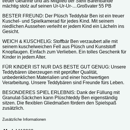
treuer Gefährte und als Mitglied der Steiff Bärenbande
mächtig stolz auf seinen Ur-Ur-Ur-…Großvater 55 PB
BESTER FREUND: Der Plüsch Teddybär Ben ist ein treuer
Kuschel- und Spielkamerad für jedes Kind. Mit seinem
niedlichen Aussehen verleiht er jedem Kind ein Lächeln ins
Gesicht.
WEICH & KUSCHELIG: Stoffbär Ben verzaubert alle mit
seinem kuschelweichen Fell aus Plüsch und Kunststoff
Knopfaugen. Einfach zum Verlieben. Ein tolles Geschenk für
Kinder in jedem Alter.
FÜR KINDER IST NUR DAS BESTE GUT GENUG: Unsere
Teddybären überzeugen mit geprüfter Qualität,
unbedenklichen Materialien und einer hochwertigen
Verarbeitung. Unsere Teddybären sind Freunde fürs Leben.
BESONDERES SPIEL ERLEBNIS: Dank der Füllung mit
Granulat-Säckchen kann Plüschteddy Ben eigenständig
sitzen. Die flexiblen Gliedmaßen fördern den Spielspaß
zusätzlich.
Zusätzliche Informationen