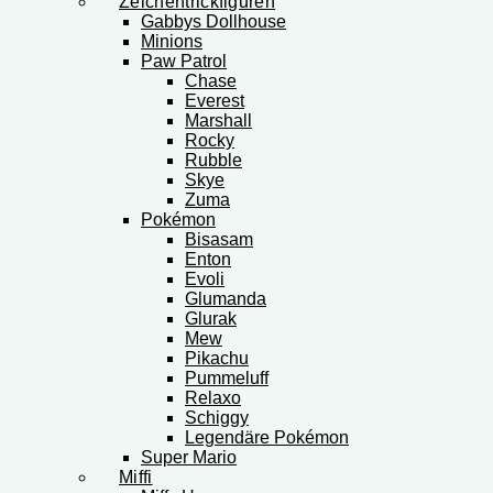
Zeichentrickfiguren
Gabbys Dollhouse
Minions
Paw Patrol
Chase
Everest
Marshall
Rocky
Rubble
Skye
Zuma
Pokémon
Bisasam
Enton
Evoli
Glumanda
Glurak
Mew
Pikachu
Pummeluff
Relaxo
Schiggy
Legendäre Pokémon
Super Mario
Miffi