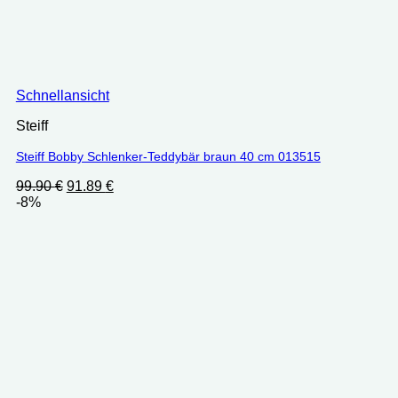
Schnellansicht
Steiff
Steiff Bobby Schlenker-Teddybär braun 40 cm 013515
Ursprünglicher
Aktueller
99.90
€
91.89
€
Preis
Preis
-8%
war:
ist:
99.90 €
91.89 €.