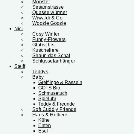
Monster
Sesamstrasse
Quasselwürmer
Wiwaldi & Co
Woozle Goozle
Nici
Cosy Winter
Funny-Flowers
Glubschis
Kuscheliere
Shaun das Schaf
Schlüsselanhänger
Steiff
Teddys
Baby
Greiflinge & Rasseln
GOTS Bio
Schmusetuch
Spieluhr
Teddy & Freunde
Soft Cuddly Friends
Haus & Hoftiere
Kühe
Enten
Esel