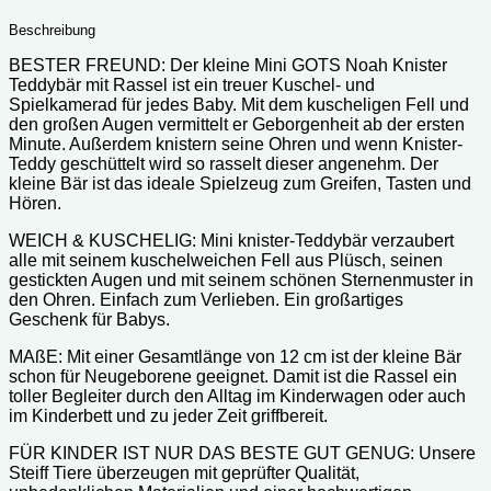
Beschreibung
BESTER FREUND: Der kleine Mini GOTS Noah Knister
Teddybär mit Rassel ist ein treuer Kuschel- und
Spielkamerad für jedes Baby. Mit dem kuscheligen Fell und
den großen Augen vermittelt er Geborgenheit ab der ersten
Minute. Außerdem knistern seine Ohren und wenn Knister-
Teddy geschüttelt wird so rasselt dieser angenehm. Der
kleine Bär ist das ideale Spielzeug zum Greifen, Tasten und
Hören.
WEICH & KUSCHELIG: Mini knister-Teddybär verzaubert
alle mit seinem kuschelweichen Fell aus Plüsch, seinen
gestickten Augen und mit seinem schönen Sternenmuster in
den Ohren. Einfach zum Verlieben. Ein großartiges
Geschenk für Babys.
MAßE: Mit einer Gesamtlänge von 12 cm ist der kleine Bär
schon für Neugeborene geeignet. Damit ist die Rassel ein
toller Begleiter durch den Alltag im Kinderwagen oder auch
im Kinderbett und zu jeder Zeit griffbereit.
FÜR KINDER IST NUR DAS BESTE GUT GENUG: Unsere
Steiff Tiere überzeugen mit geprüfter Qualität,