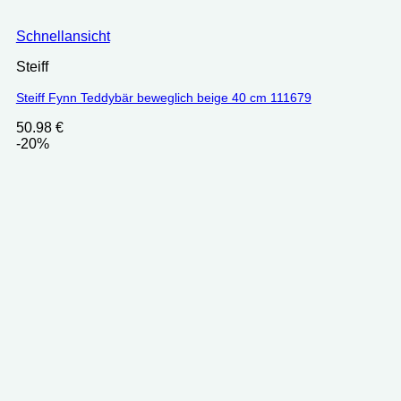
Schnellansicht
Steiff
Steiff Fynn Teddybär beweglich beige 40 cm 111679
50.98
€
-20%