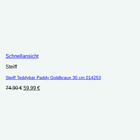
Schnellansicht
Steiff
Steiff Teddybär Paddy Goldbraun 30 cm 014253
Ursprünglicher
Aktueller
74.90
€
59.99
€
Preis
Preis
war:
ist:
74.90 €
59.99 €.