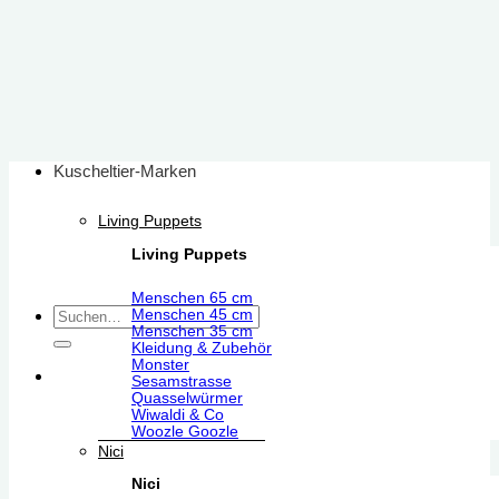
Zum
Inhalt
springen
Kuscheltier-Marken
Living Puppets
Living Puppets
Menschen 65 cm
Suchen
Menschen 45 cm
Menschen 35 cm
nach:
Kleidung & Zubehör
Monster
Sesamstrasse
Quasselwürmer
Wiwaldi & Co
Woozle Goozle
Nici
Nici