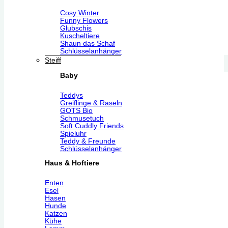
Cosy Winter
Funny Flowers
Glubschis
Kuscheltiere
Shaun das Schaf
Schlüsselanhänger
Steiff
Baby
Teddys
Greiflinge & Raseln
GOTS Bio
Schmusetuch
Soft Cuddly Friends
Spieluhr
Teddy & Freunde
Schlüsselanhänger
Haus & Hoftiere
Enten
Esel
Hasen
Hunde
Katzen
Kühe