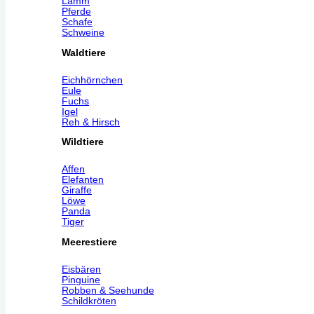
Lamm
Pferde
Schafe
Schweine
Waldtiere
Eichhörnchen
Eule
Fuchs
Igel
Reh & Hirsch
Wildtiere
Affen
Elefanten
Giraffe
Löwe
Panda
Tiger
Meerestiere
Eisbären
Pinguine
Robben & Seehunde
Schildkröten