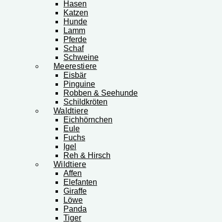
Hasen
Katzen
Hunde
Lamm
Pferde
Schaf
Schweine
Meerestiere
Eisbär
Pinguine
Robben & Seehunde
Schildkröten
Waldtiere
Eichhörnchen
Eule
Fuchs
Igel
Reh & Hirsch
Wildtiere
Affen
Elefanten
Giraffe
Löwe
Panda
Tiger