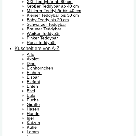
XXL Teddybär ab 80 cm
Großer Teddybär ab 40 cm
Mittlerer Teddybär bis 40 cm
Kleiner Teddybär bis 30 cm
Baby Teddy bis 20 cm
Schwarzer Teddybär
Brauner Teddybär
Weißer Teddybär
Pinker Teddybär
Rosa Teddybär
Kuscheltiere von A-Z
Affe
Axolotl
Dino
Eichhörnchen
Einhorn
Eisbär
Elefant
Enten
Esel
Eule
Fuchs
Giraffe
Hasen
Hunde
Igel
Katzen
Kühe
Lamm