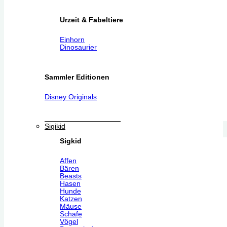
Urzeit & Fabeltiere
Einhorn
Dinosaurier
Sammler Editionen
Disney Originals
Sigikid
Sigkid
Affen
Bären
Beasts
Hasen
Hunde
Katzen
Mäuse
Schafe
Vögel