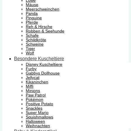
Löwe
Mäuse
Meerschweinchen
Panda
Pinguine
Pferde
Reh & Hirsche
Robben & Seehunde
Schafe
Schildkröte
Schweine
Tiger
Wolf
Besondere Kuscheltiere
Disney Kuscheltiere
Furby
Gabbys Dollhouse
Jellycat
Kikaninchen
Miffi
Minions
Paw Patrol
Pokémon
Positive Potato
Snackles
Super Mario
Squishmallows
Halloween
Weihnachten