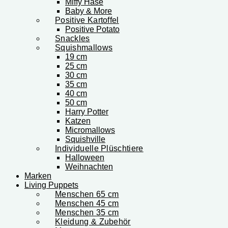
Miffy Hase
Baby & More
Positive Kartoffel
Positive Potato
Snackles
Squishmallows
19 cm
25 cm
30 cm
35 cm
40 cm
50 cm
Harry Potter
Katzen
Micromallows
Squishville
Individuelle Plüschtiere
Halloween
Weihnachten
Marken
Living Puppets
Menschen 65 cm
Menschen 45 cm
Menschen 35 cm
Kleidung & Zubehör