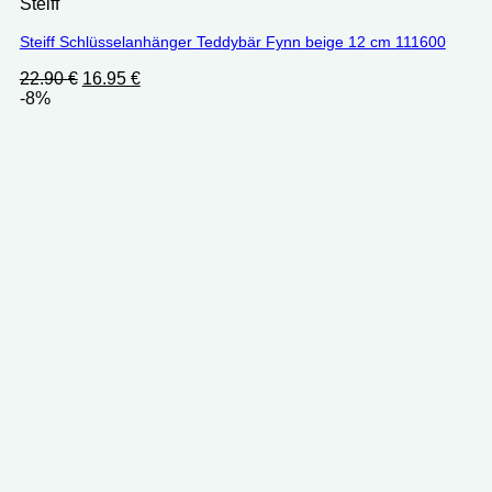
Steiff
Steiff Schlüsselanhänger Teddybär Fynn beige 12 cm 111600
Ursprünglicher
Aktueller
22.90
€
16.95
€
Preis
Preis
-8%
war:
ist:
22.90 €
16.95 €.