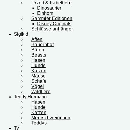
Urzeit & Fabeltiere
Dinosaurier
Einhorn
Sammler Editionen
Disney Originals
Schlüsselanhänger
Sigikid
Affen
Bauernhof
Bären
Beasts
Hasen
Hunde
Katzen
Mäuse
Schafe
Vögel
Wildtiere
Teddy Hermann
Hasen
Hunde
Katzen
Meerschweinchen
Teddys
Ty