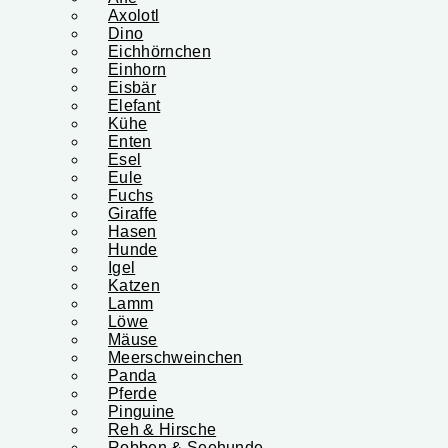
Axolotl
Dino
Eichhörnchen
Einhorn
Eisbär
Elefant
Kühe
Enten
Esel
Eule
Fuchs
Giraffe
Hasen
Hunde
Igel
Katzen
Lamm
Löwe
Mäuse
Meerschweinchen
Panda
Pferde
Pinguine
Reh & Hirsche
Robben & Seehunde