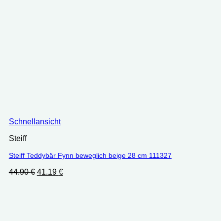
Schnellansicht
Steiff
Steiff Teddybär Fynn beweglich beige 28 cm 111327
Ursprünglicher
Aktueller
44.90
€
41.19
€
Preis
Preis
war:
ist:
44.90 €
41.19 €.