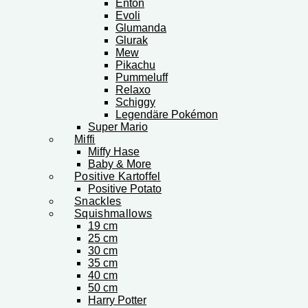
Enton
Evoli
Glumanda
Glurak
Mew
Pikachu
Pummeluff
Relaxo
Schiggy
Legendäre Pokémon
Super Mario
Miffi
Miffy Hase
Baby & More
Positive Kartoffel
Positive Potato
Snackles
Squishmallows
19 cm
25 cm
30 cm
35 cm
40 cm
50 cm
Harry Potter