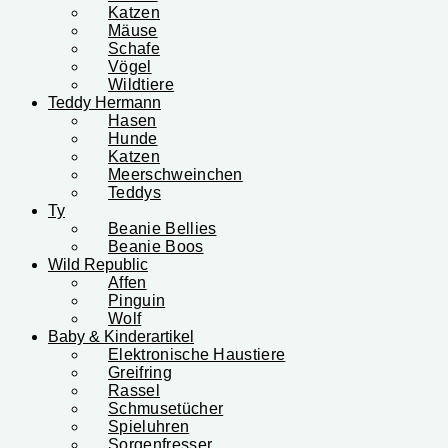
Katzen
Mäuse
Schafe
Vögel
Wildtiere
Teddy Hermann
Hasen
Hunde
Katzen
Meerschweinchen
Teddys
Ty
Beanie Bellies
Beanie Boos
Wild Republic
Affen
Pinguin
Wolf
Baby & Kinderartikel
Elektronische Haustiere
Greifring
Rassel
Schmusetücher
Spieluhren
Sorgenfresser