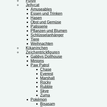
Furby
Jellycat
Amuseables
Essen und Trinken
Hasen
Obst und Gemüse
Patisserie
Pflanzen und Blumen
Schlüsselanhänger
Tiere
Weihnachten
Kikaninchen
Zeichentrickfiguren
Gabbys Dollhouse
Minions
Paw Patrol
Chase
Everest
Marshall
Rocky
Rubble
Skye
Zuma
Pokémon
Bisasam