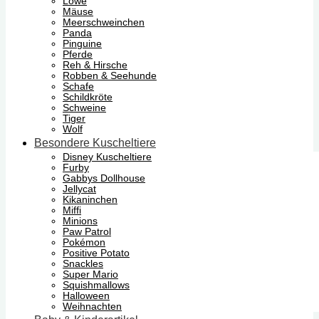
Löwe
Mäuse
Meerschweinchen
Panda
Pinguine
Pferde
Reh & Hirsche
Robben & Seehunde
Schafe
Schildkröte
Schweine
Tiger
Wolf
Besondere Kuscheltiere
Disney Kuscheltiere
Furby
Gabbys Dollhouse
Jellycat
Kikaninchen
Miffi
Minions
Paw Patrol
Pokémon
Positive Potato
Snackles
Super Mario
Squishmallows
Halloween
Weihnachten