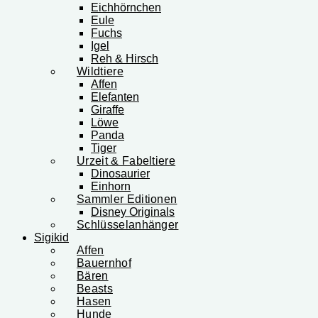
Eichhörnchen
Eule
Fuchs
Igel
Reh & Hirsch
Wildtiere
Affen
Elefanten
Giraffe
Löwe
Panda
Tiger
Urzeit & Fabeltiere
Dinosaurier
Einhorn
Sammler Editionen
Disney Originals
Schlüsselanhänger
Sigikid
Affen
Bauernhof
Bären
Beasts
Hasen
Hunde