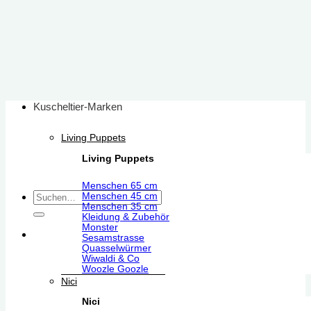
Zum
Inhalt
springen
Kuscheltier-Marken
Living Puppets
Living Puppets
Menschen 65 cm
Suchen
Menschen 45 cm
Menschen 35 cm
nach:
Kleidung & Zubehör
Monster
Sesamstrasse
Quasselwürmer
Wiwaldi & Co
Woozle Goozle
Nici
Nici