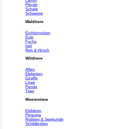
Lamm
Pferde
Schafe
Schweine
Waldtiere
Eichhörnchen
Eule
Fuchs
Igel
Reh & Hirsch
Wildtiere
Affen
Elefanten
Giraffe
Löwe
Panda
Tiger
Meerestiere
Eisbären
Pinguine
Robben & Seehunde
Schildkröten