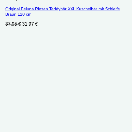
Original Feluna Riesen Teddybär XXL Kuschelbär mit Schleife
Braun 120 cm
Ursprünglicher
Aktueller
37.95
€
31.97
€
Preis
Preis
war:
ist:
37.95 €
31.97 €.