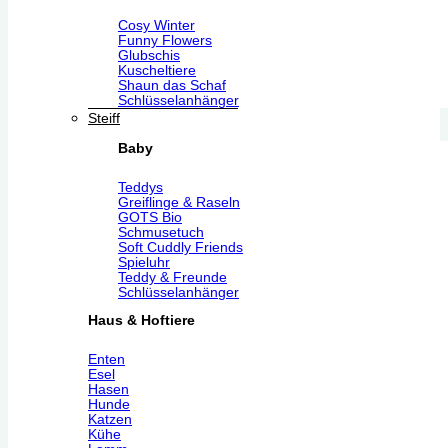
Cosy Winter
Funny Flowers
Glubschis
Kuscheltiere
Shaun das Schaf
Schlüsselanhänger
Steiff
Baby
Teddys
Greiflinge & Raseln
GOTS Bio
Schmusetuch
Soft Cuddly Friends
Spieluhr
Teddy & Freunde
Schlüsselanhänger
Haus & Hoftiere
Enten
Esel
Hasen
Hunde
Katzen
Kühe