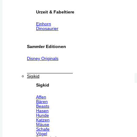
Urzeit & Fabeltiere
Einhorn
Dinosaurier
Sammler Editionen
Disney Originals
Sigikid
Sigkid
Affen
Bären
Beasts
Hasen
Hunde
Katzen
Mäuse
Schafe
Vögel