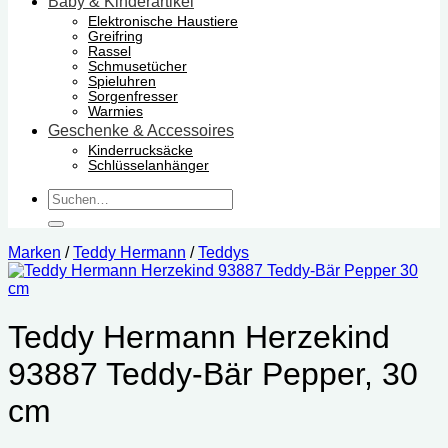
Baby & Kinderartikel
Elektronische Haustiere
Greifring
Rassel
Schmusetücher
Spieluhren
Sorgenfresser
Warmies
Geschenke & Accessoires
Kinderrucksäcke
Schlüsselanhänger
Suchen
nach:
Marken
/
Teddy Hermann
/
Teddys
Teddy Hermann Herzekind
93887 Teddy-Bär Pepper, 30
cm