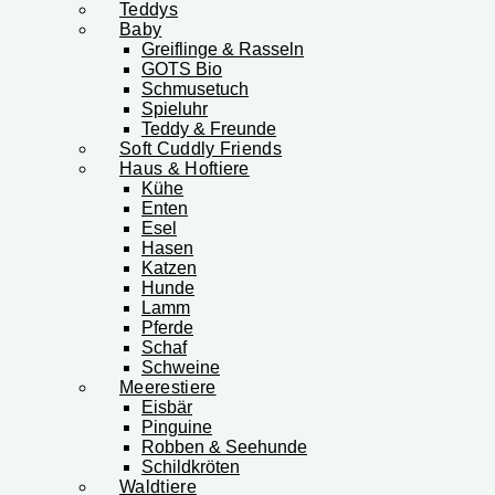
Teddys
Baby
Greiflinge & Rasseln
GOTS Bio
Schmusetuch
Spieluhr
Teddy & Freunde
Soft Cuddly Friends
Haus & Hoftiere
Kühe
Enten
Esel
Hasen
Katzen
Hunde
Lamm
Pferde
Schaf
Schweine
Meerestiere
Eisbär
Pinguine
Robben & Seehunde
Schildkröten
Waldtiere