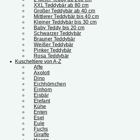
XXL Teddybär ab 80 cm
Großer Teddybär ab 40 cm
Mittlerer Teddybär bis 40 cm
Kleiner Teddybär bis 30 cm
Baby Teddy bis 20 cm
Schwarzer Teddybär
Brauner Teddybär
Weißer Teddybär
Pinker Teddybär
Rosa Teddybär
Kuscheltiere von A-Z
Affe
Axolotl
Dino
Eichhörnchen
Einhorn
Eisbär
Elefant
Kühe
Enten
Esel
Eule
Fuchs
Giraffe