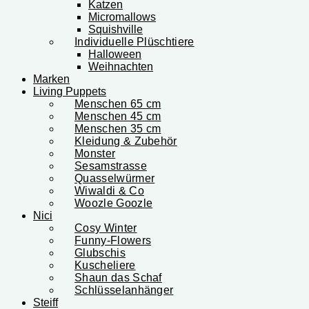
Katzen
Micromallows
Squishville
Individuelle Plüschtiere
Halloween
Weihnachten
Marken
Living Puppets
Menschen 65 cm
Menschen 45 cm
Menschen 35 cm
Kleidung & Zubehör
Monster
Sesamstrasse
Quasselwürmer
Wiwaldi & Co
Woozle Goozle
Nici
Cosy Winter
Funny-Flowers
Glubschis
Kuscheliere
Shaun das Schaf
Schlüsselanhänger
Steiff