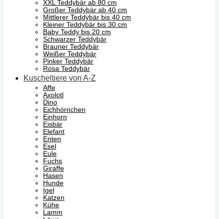
XXL Teddybär ab 80 cm
Großer Teddybär ab 40 cm
Mittlerer Teddybär bis 40 cm
Kleiner Teddybär bis 30 cm
Baby Teddy bis 20 cm
Schwarzer Teddybär
Brauner Teddybär
Weißer Teddybär
Pinker Teddybär
Rosa Teddybär
Kuscheltiere von A-Z
Affe
Axolotl
Dino
Eichhörnchen
Einhorn
Eisbär
Elefant
Enten
Esel
Eule
Fuchs
Giraffe
Hasen
Hunde
Igel
Katzen
Kühe
Lamm