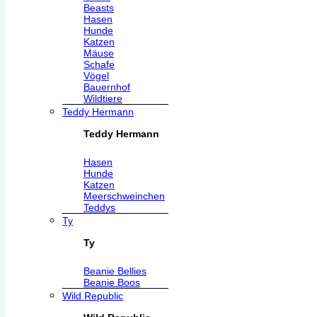
Beasts
Hasen
Hunde
Katzen
Mäuse
Schafe
Vögel
Bauernhof
Wildtiere
Teddy Hermann
Teddy Hermann
Hasen
Hunde
Katzen
Meerschweinchen
Teddys
Ty
Ty
Beanie Bellies
Beanie Boos
Wild Republic