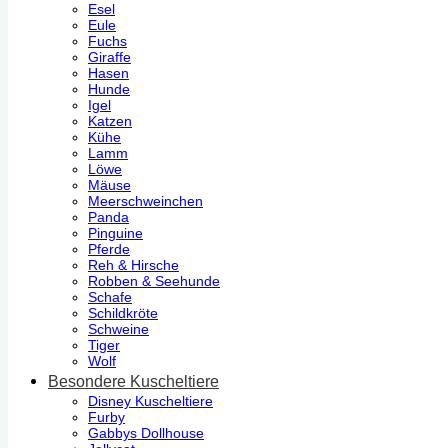
Esel
Eule
Fuchs
Giraffe
Hasen
Hunde
Igel
Katzen
Kühe
Lamm
Löwe
Mäuse
Meerschweinchen
Panda
Pinguine
Pferde
Reh & Hirsche
Robben & Seehunde
Schafe
Schildkröte
Schweine
Tiger
Wolf
Besondere Kuscheltiere
Disney Kuscheltiere
Furby
Gabbys Dollhouse