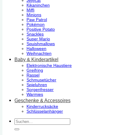
Jellycat
Kikaninchen
Miffi
Minions
Paw Patrol
Pokémon
Positive Potato
Snackles
Super Mario
Squishmallows
Halloween
Weihnachten
Baby & Kinderartikel
Elektronische Haustiere
Greifring
Rassel
Schmusetücher
Spieluhren
Sorgenfresser
Warmies
Geschenke & Accessoires
Kinderrucksäcke
Schlüsselanhänger
Suchen
nach: