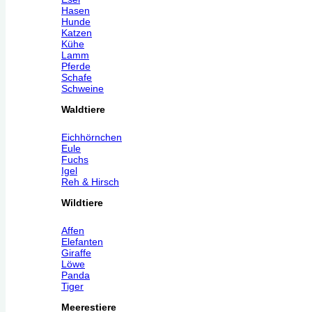
Hasen
Hunde
Katzen
Kühe
Lamm
Pferde
Schafe
Schweine
Waldtiere
Eichhörnchen
Eule
Fuchs
Igel
Reh & Hirsch
Wildtiere
Affen
Elefanten
Giraffe
Löwe
Panda
Tiger
Meerestiere