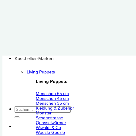
Zum
Inhalt
springen
Kuscheltier-Marken
Living Puppets
Living Puppets
Menschen 65 cm
Menschen 45 cm
Menschen 35 cm
Kleidung & Zubehör
Suchen
Monster
nach:
Sesamstrasse
Quasselwürmer
Wiwaldi & Co
Woozle Goozle