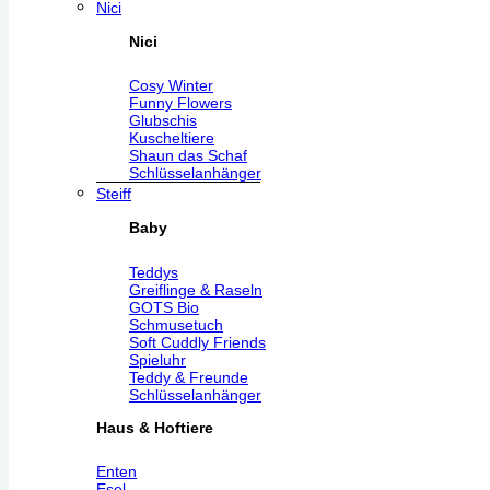
Nici
Nici
Cosy Winter
Funny Flowers
Glubschis
Kuscheltiere
Shaun das Schaf
Schlüsselanhänger
Steiff
Baby
Teddys
Greiflinge & Raseln
GOTS Bio
Schmusetuch
Soft Cuddly Friends
Spieluhr
Teddy & Freunde
Schlüsselanhänger
Haus & Hoftiere
Enten
Esel