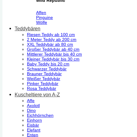
Wild Republic
Affen
Pinguine
Wölfe
Teddybären
Riesen Teddy ab 100 cm
2 Meter Teddy ab 200 cm
XXL Teddybär ab 80 cm
Großer Teddybär ab 40 cm
Mittlerer Teddybär bis 40 cm
Kleiner Teddybär bis 30 cm
Baby Teddy bis 20 cm
Schwarzer Teddybär
Brauner Teddybär
Weißer Teddybär
Pinker Teddybär
Rosa Teddybär
Kuscheltiere von A-Z
Affe
Axolotl
Dino
Eichhörnchen
Einhorn
Eisbär
Elefant
Enten