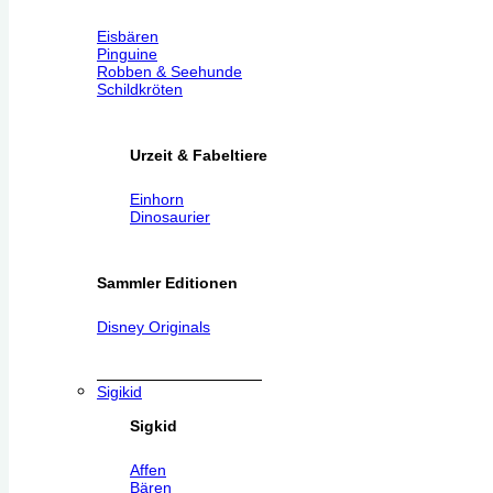
Eisbären
Pinguine
Robben & Seehunde
Schildkröten
Urzeit & Fabeltiere
Einhorn
Dinosaurier
Sammler Editionen
Disney Originals
Sigikid
Sigkid
Affen
Bären