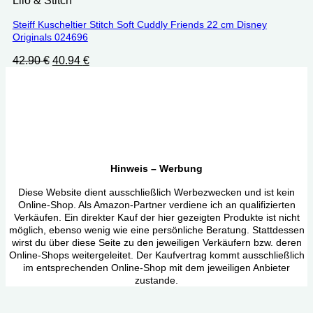
Lilo & Stitch
Steiff Kuscheltier Stitch Soft Cuddly Friends 22 cm Disney
Originals 024696
Ursprünglicher
Aktueller
42.90
€
40.94
€
Preis
Preis
war:
ist:
42.90 €
40.94 €.
Hinweis – Werbung
Diese Website dient ausschließlich Werbezwecken und ist kein
Online-Shop. Als Amazon-Partner verdiene ich an qualifizierten
Verkäufen. Ein direkter Kauf der hier gezeigten Produkte ist nicht
möglich, ebenso wenig wie eine persönliche Beratung. Stattdessen
wirst du über diese Seite zu den jeweiligen Verkäufern bzw. deren
Online-Shops weitergeleitet. Der Kaufvertrag kommt ausschließlich
im entsprechenden Online-Shop mit dem jeweiligen Anbieter
zustande.