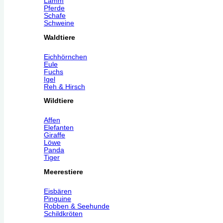
Lamm
Pferde
Schafe
Schweine
Waldtiere
Eichhörnchen
Eule
Fuchs
Igel
Reh & Hirsch
Wildtiere
Affen
Elefanten
Giraffe
Löwe
Panda
Tiger
Meerestiere
Eisbären
Pinguine
Robben & Seehunde
Schildkröten