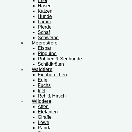
Esel
Hasen
Katzen
Hunde
Lamm
Pferde
Schaf
Schweine
Meerestiere
Eisbär
Pinguine
Robben & Seehunde
Schildkröten
Waldtiere
Eichhörnchen
Eule
Fuchs
Igel
Reh & Hirsch
Wildtiere
Affen
Elefanten
Giraffe
Löwe
Panda