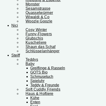
Monster
Sesamstrasse
Quasselwürmer
Wiwaldi & Co
Woozle Goozle
Nici
Cosy Winter
Funny-Flowers
Glubschis
Kuscheliere
Shaun das Schaf
Schlüsselanhänger
Steiff
Teddys
Baby
Greiflinge & Rasseln
GOTS Bio
Schmusetuch
Spieluhr
Teddy & Freunde
Soft Cuddly Friends
Haus & Hoftiere
Kühe
Enten