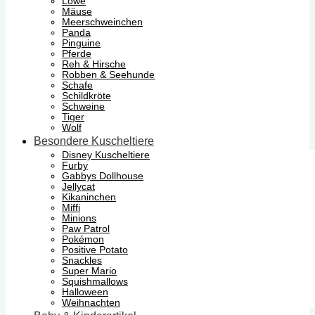
Löwe
Mäuse
Meerschweinchen
Panda
Pinguine
Pferde
Reh & Hirsche
Robben & Seehunde
Schafe
Schildkröte
Schweine
Tiger
Wolf
Besondere Kuscheltiere
Disney Kuscheltiere
Furby
Gabbys Dollhouse
Jellycat
Kikaninchen
Miffi
Minions
Paw Patrol
Pokémon
Positive Potato
Snackles
Super Mario
Squishmallows
Halloween
Weihnachten