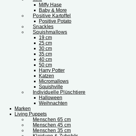
Miffy Hase
Baby & More
Positive Kartoffel
Positive Potato
Snackles
Squishmallows
19 cm
25 cm
30 cm
35 cm
40 cm
50 cm
Harry Potter
Katzen
Micromallows
Squishville
Individuelle Plüschtiere
Halloween
Weihnachten
Marken
Living Puppets
Menschen 65 cm
Menschen 45 cm
Menschen 35 cm
Kleidung & Zubehör