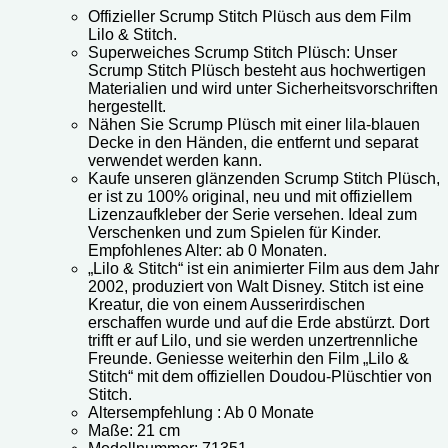
Offizieller Scrump Stitch Plüsch aus dem Film
Lilo & Stitch.
Superweiches Scrump Stitch Plüsch: Unser
Scrump Stitch Plüsch besteht aus hochwertigen
Materialien und wird unter Sicherheitsvorschriften
hergestellt.
Nähen Sie Scrump Plüsch mit einer lila-blauen
Decke in den Händen, die entfernt und separat
verwendet werden kann.
Kaufe unseren glänzenden Scrump Stitch Plüsch,
er ist zu 100% original, neu und mit offiziellem
Lizenzaufkleber der Serie versehen. Ideal zum
Verschenken und zum Spielen für Kinder.
Empfohlenes Alter: ab 0 Monaten.
„Lilo & Stitch“ ist ein animierter Film aus dem Jahr
2002, produziert von Walt Disney. Stitch ist eine
Kreatur, die von einem Ausserirdischen
erschaffen wurde und auf die Erde abstürzt. Dort
trifft er auf Lilo, und sie werden unzertrennliche
Freunde. Geniesse weiterhin den Film „Lilo &
Stitch“ mit dem offiziellen Doudou-Plüschtier von
Stitch.
Altersempfehlung : Ab 0 Monate
Maße: 21 cm