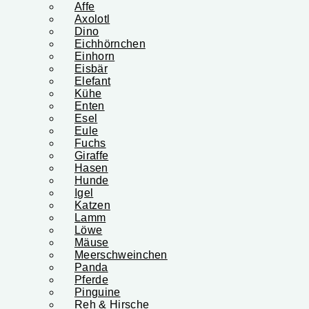
Affe
Axolotl
Dino
Eichhörnchen
Einhorn
Eisbär
Elefant
Kühe
Enten
Esel
Eule
Fuchs
Giraffe
Hasen
Hunde
Igel
Katzen
Lamm
Löwe
Mäuse
Meerschweinchen
Panda
Pferde
Pinguine
Reh & Hirsche