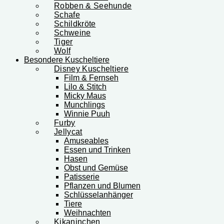
Robben & Seehunde
Schafe
Schildkröte
Schweine
Tiger
Wolf
Besondere Kuscheltiere
Disney Kuscheltiere
Film & Fernseh
Lilo & Stitch
Micky Maus
Munchlings
Winnie Puuh
Furby
Jellycat
Amuseables
Essen und Trinken
Hasen
Obst und Gemüse
Patisserie
Pflanzen und Blumen
Schlüsselanhänger
Tiere
Weihnachten
Kikaninchen