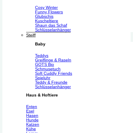
Cosy Winter
Funny Flowers
Glubschis
Kuscheltiere
Shaun das Schaf
Schlüsselanhänger
Steiff
Baby
Teddys
Greiflinge & Raseln
GOTS Bio
Schmusetuch
Soft Cuddly Friends
Spieluhr
Teddy & Freunde
Schlüsselanhänger
Haus & Hoftiere
Enten
Esel
Hasen
Hunde
Katzen
Kühe