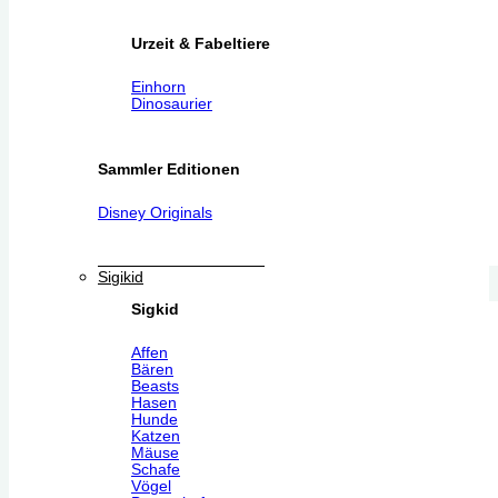
Urzeit & Fabeltiere
Einhorn
Dinosaurier
Sammler Editionen
Disney Originals
Sigikid
Sigkid
Affen
Bären
Beasts
Hasen
Hunde
Katzen
Mäuse
Schafe
Vögel