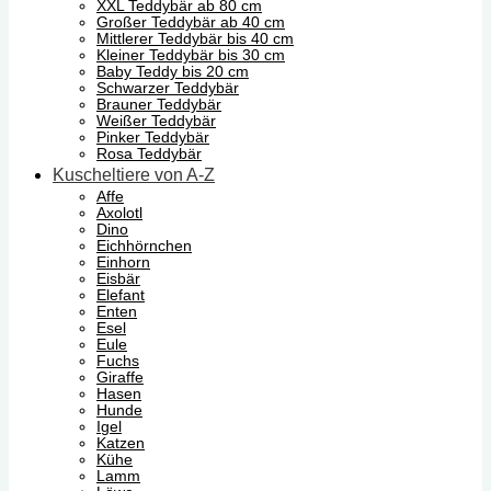
XXL Teddybär ab 80 cm
Großer Teddybär ab 40 cm
Mittlerer Teddybär bis 40 cm
Kleiner Teddybär bis 30 cm
Baby Teddy bis 20 cm
Schwarzer Teddybär
Brauner Teddybär
Weißer Teddybär
Pinker Teddybär
Rosa Teddybär
Kuscheltiere von A-Z
Affe
Axolotl
Dino
Eichhörnchen
Einhorn
Eisbär
Elefant
Enten
Esel
Eule
Fuchs
Giraffe
Hasen
Hunde
Igel
Katzen
Kühe
Lamm