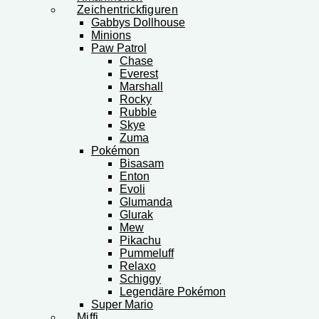
Zeichentrickfiguren
Gabbys Dollhouse
Minions
Paw Patrol
Chase
Everest
Marshall
Rocky
Rubble
Skye
Zuma
Pokémon
Bisasam
Enton
Evoli
Glumanda
Glurak
Mew
Pikachu
Pummeluff
Relaxo
Schiggy
Legendäre Pokémon
Super Mario
Miffi