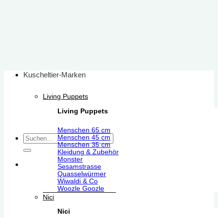
Zum
Inhalt
springen
Kuscheltier-Marken
Living Puppets
Living Puppets
Menschen 65 cm
Suchen
Menschen 45 cm
Menschen 35 cm
nach:
Kleidung & Zubehör
Monster
Sesamstrasse
Quasselwürmer
Wiwaldi & Co
Woozle Goozle
Nici
Nici