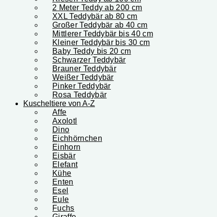
2 Meter Teddy ab 200 cm
XXL Teddybär ab 80 cm
Großer Teddybär ab 40 cm
Mittlerer Teddybär bis 40 cm
Kleiner Teddybär bis 30 cm
Baby Teddy bis 20 cm
Schwarzer Teddybär
Brauner Teddybär
Weißer Teddybär
Pinker Teddybär
Rosa Teddybär
Kuscheltiere von A-Z
Affe
Axolotl
Dino
Eichhörnchen
Einhorn
Eisbär
Elefant
Kühe
Enten
Esel
Eule
Fuchs
Giraffe