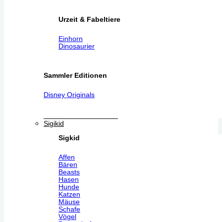
Urzeit & Fabeltiere
Einhorn
Dinosaurier
Sammler Editionen
Disney Originals
Sigikid
Sigkid
Affen
Bären
Beasts
Hasen
Hunde
Katzen
Mäuse
Schafe
Vögel