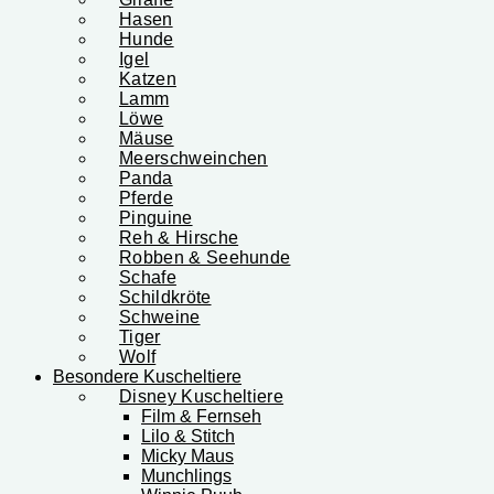
Hasen
Hunde
Igel
Katzen
Lamm
Löwe
Mäuse
Meerschweinchen
Panda
Pferde
Pinguine
Reh & Hirsche
Robben & Seehunde
Schafe
Schildkröte
Schweine
Tiger
Wolf
Besondere Kuscheltiere
Disney Kuscheltiere
Film & Fernseh
Lilo & Stitch
Micky Maus
Munchlings