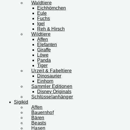
Waldtiere
Eichhörnchen
Eule
Fuchs
Igel
Reh & Hirsch
Wildtiere
Affen
Elefanten
Giraffe
Löwe
Panda
Tiger
Urzeit & Fabeltiere
Dinosaurier
Einhorn
Sammler Editionen
Disney Originals
Schlüsselanhänger
Sigikid
Affen
Bauernhof
Bären
Beasts
Hasen