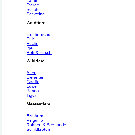
Lamm
Pferde
Schafe
Schweine
Waldtiere
Eichhörnchen
Eule
Fuchs
Igel
Reh & Hirsch
Wildtiere
Affen
Elefanten
Giraffe
Löwe
Panda
Tiger
Meerestiere
Eisbären
Pinguine
Robben & Seehunde
Schildkröten