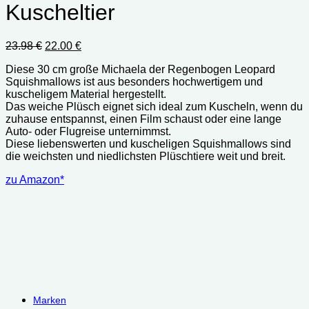
Kuscheltier
Ursprünglicher
Aktueller
23.98
€
22.00
€
Preis
Preis
Diese 30 cm große Michaela der Regenbogen Leopard
war:
ist:
Squishmallows ist aus besonders hochwertigem und
23.98 €
22.00 €.
kuscheligem Material hergestellt.
Das weiche Plüsch eignet sich ideal zum Kuscheln, wenn du
zuhause entspannst, einen Film schaust oder eine lange
Auto- oder Flugreise unternimmst.
Diese liebenswerten und kuscheligen Squishmallows sind
die weichsten und niedlichsten Plüschtiere weit und breit.
zu Amazon*
Marken