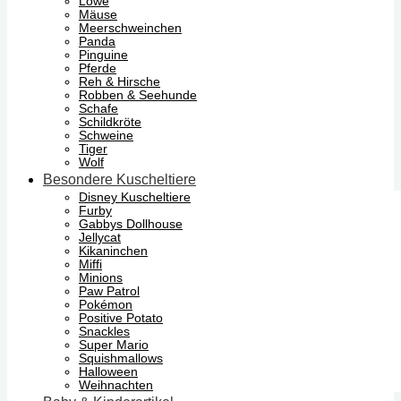
Löwe
Mäuse
Meerschweinchen
Panda
Pinguine
Pferde
Reh & Hirsche
Robben & Seehunde
Schafe
Schildkröte
Schweine
Tiger
Wolf
Besondere Kuscheltiere
Disney Kuscheltiere
Furby
Gabbys Dollhouse
Jellycat
Kikaninchen
Miffi
Minions
Paw Patrol
Pokémon
Positive Potato
Snackles
Super Mario
Squishmallows
Halloween
Weihnachten