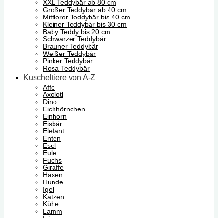
XXL Teddybär ab 80 cm
Großer Teddybär ab 40 cm
Mittlerer Teddybär bis 40 cm
Kleiner Teddybär bis 30 cm
Baby Teddy bis 20 cm
Schwarzer Teddybär
Brauner Teddybär
Weißer Teddybär
Pinker Teddybär
Rosa Teddybär
Kuscheltiere von A-Z
Affe
Axolotl
Dino
Eichhörnchen
Einhorn
Eisbär
Elefant
Enten
Esel
Eule
Fuchs
Giraffe
Hasen
Hunde
Igel
Katzen
Kühe
Lamm