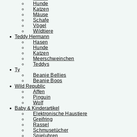
Hunde
Katzen
Mäuse
Schafe
Vögel
Wildtiere
Teddy Hermann
Hasen
Hunde
Katzen
Meerschweinchen
Teddys
Ty
Beanie Bellies
Beanie Boos
Wild Republic
Affen
Pinguin
Wolf
Baby & Kinderartikel
Elektronische Haustiere
Greifring
Rassel
Schmusetücher
Spieluhren