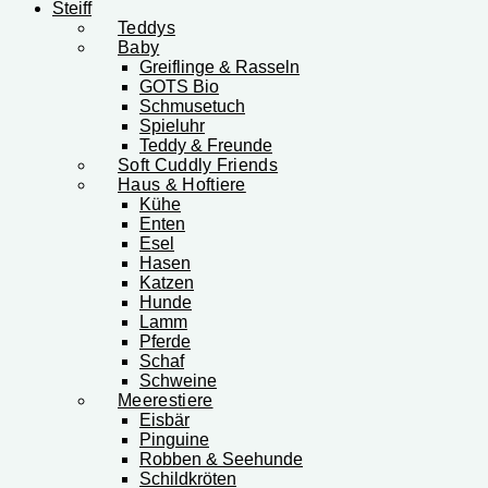
Steiff
Teddys
Baby
Greiflinge & Rasseln
GOTS Bio
Schmusetuch
Spieluhr
Teddy & Freunde
Soft Cuddly Friends
Haus & Hoftiere
Kühe
Enten
Esel
Hasen
Katzen
Hunde
Lamm
Pferde
Schaf
Schweine
Meerestiere
Eisbär
Pinguine
Robben & Seehunde
Schildkröten