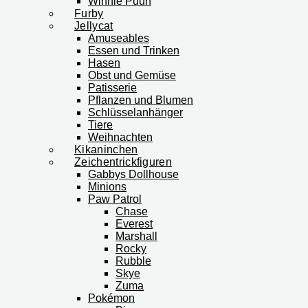
Winnie Puuh
Furby
Jellycat
Amuseables
Essen und Trinken
Hasen
Obst und Gemüse
Patisserie
Pflanzen und Blumen
Schlüsselanhänger
Tiere
Weihnachten
Kikaninchen
Zeichentrickfiguren
Gabbys Dollhouse
Minions
Paw Patrol
Chase
Everest
Marshall
Rocky
Rubble
Skye
Zuma
Pokémon