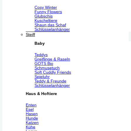
Cosy Winter
Funny Flowers
Glubschis
Kuscheltiere
Shaun das Schaf
Schlüsselanhänger
Steiff
Baby
Teddys
Greiflinge & Raseln
GOTS Bio
Schmusetuch
Soft Cuddly Friends
Spieluhr
Teddy & Freunde
Schlüsselanhänger
Haus & Hoftiere
Enten
Esel
Hasen
Hunde
Katzen
Kühe