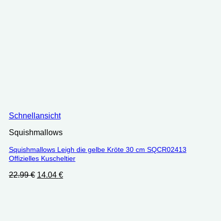
Schnellansicht
Squishmallows
Squishmallows Leigh die gelbe Kröte 30 cm SQCR02413
Offizielles Kuscheltier
Ursprünglicher
Aktueller
22.99
€
14.04
€
Preis
Preis
war:
ist:
22.99 €
14.04 €.