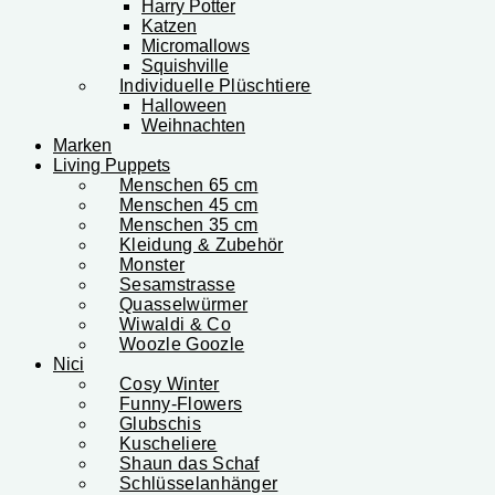
Harry Potter
Katzen
Micromallows
Squishville
Individuelle Plüschtiere
Halloween
Weihnachten
Marken
Living Puppets
Menschen 65 cm
Menschen 45 cm
Menschen 35 cm
Kleidung & Zubehör
Monster
Sesamstrasse
Quasselwürmer
Wiwaldi & Co
Woozle Goozle
Nici
Cosy Winter
Funny-Flowers
Glubschis
Kuscheliere
Shaun das Schaf
Schlüsselanhänger