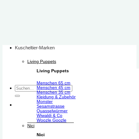
Zum
Inhalt
springen
Kuscheltier-Marken
Living Puppets
Living Puppets
Menschen 65 cm
Suchen
Menschen 45 cm
Menschen 35 cm
nach:
Kleidung & Zubehör
Monster
Sesamstrasse
Quasselwürmer
Wiwaldi & Co
Woozle Goozle
Nici
Nici