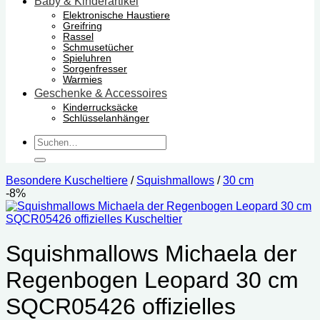
Baby & Kinderartikel
Elektronische Haustiere
Greifring
Rassel
Schmusetücher
Spieluhren
Sorgenfresser
Warmies
Geschenke & Accessoires
Kinderrucksäcke
Schlüsselanhänger
Suchen
nach:
Besondere Kuscheltiere
/
Squishmallows
/
30 cm
-8%
Squishmallows Michaela der
Regenbogen Leopard 30 cm
SQCR05426 offizielles