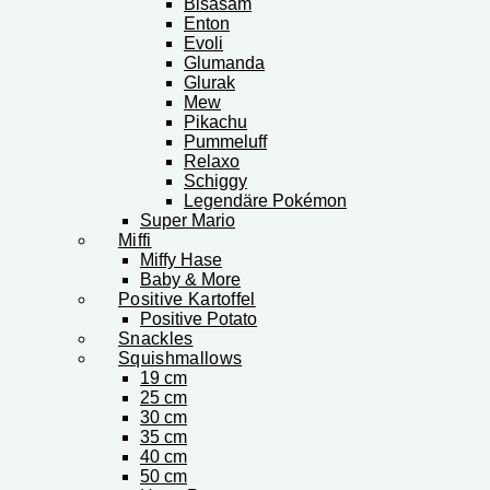
Bisasam
Enton
Evoli
Glumanda
Glurak
Mew
Pikachu
Pummeluff
Relaxo
Schiggy
Legendäre Pokémon
Super Mario
Miffi
Miffy Hase
Baby & More
Positive Kartoffel
Positive Potato
Snackles
Squishmallows
19 cm
25 cm
30 cm
35 cm
40 cm
50 cm