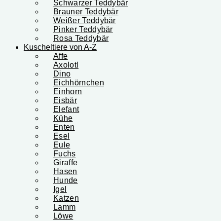
Schwarzer Teddybär
Brauner Teddybär
Weißer Teddybär
Pinker Teddybär
Rosa Teddybär
Kuscheltiere von A-Z
Affe
Axolotl
Dino
Eichhörnchen
Einhorn
Eisbär
Elefant
Kühe
Enten
Esel
Eule
Fuchs
Giraffe
Hasen
Hunde
Igel
Katzen
Lamm
Löwe