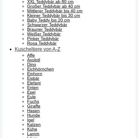
XXL Teddybär ab 80 cm
Großer Teddybär ab 40 cm
Mittlerer Teddybär bis 40 cm
Kleiner Teddybär bis 30 cm
Baby Teddy bis 20 cm
Schwarzer Teddybär
Brauner Teddybär
Weißer Teddybär
Pinker Teddybär
Rosa Teddybär
Kuscheltiere von A-Z
Affe
Axolotl
Dino
Eichhörnchen
Einhorn
Eisbär
Elefant
Enten
Esel
Eule
Fuchs
Giraffe
Hasen
Hunde
Igel
Katzen
Kühe
Lamm