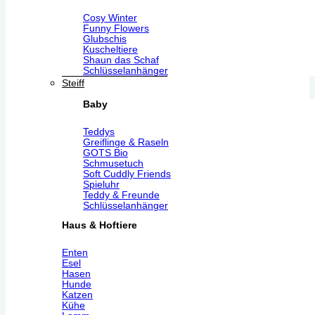
Cosy Winter
Funny Flowers
Glubschis
Kuscheltiere
Shaun das Schaf
Schlüsselanhänger
Steiff
Baby
Teddys
Greiflinge & Raseln
GOTS Bio
Schmusetuch
Soft Cuddly Friends
Spieluhr
Teddy & Freunde
Schlüsselanhänger
Haus & Hoftiere
Enten
Esel
Hasen
Hunde
Katzen
Kühe