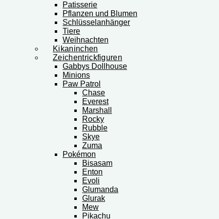
Patisserie
Pflanzen und Blumen
Schlüsselanhänger
Tiere
Weihnachten
Kikaninchen
Zeichentrickfiguren
Gabbys Dollhouse
Minions
Paw Patrol
Chase
Everest
Marshall
Rocky
Rubble
Skye
Zuma
Pokémon
Bisasam
Enton
Evoli
Glumanda
Glurak
Mew
Pikachu