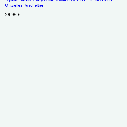
Squishmallows Harry Potter Ravenclaw 25 cm SQWB00068
Offizielles Kuscheltier
29.99
€