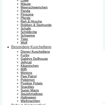
Löwe
Mäuse
Meerschweinchen
Panda
Pinguine
Pferde
Reh & Hirsche
Robben & Seehunde
Schafe
Schildkröte
Schweine
Tiger
Wolf
Besondere Kuscheltiere
Disney Kuscheltiere
Furby
Gabbys Dollhouse
Jellycat
Kikaninchen
Miffi
Minions
Paw Patrol
Pokémon
Positive Potato
Snackles
Super Mario
Squishmallows
Halloween
Weihnachten