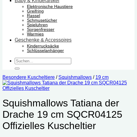
Baby & Kinderartikel
Elektronische Haustiere
Greifring
Rassel
Schmusetücher
Spieluhren
Sorgenfresser
Warmies
Geschenke & Accessoires
Kinderrucksäcke
Schlüsselanhänger
Suchen
nach:
Besondere Kuscheltiere
/
Squishmallows
/
19 cm
Squishmallows Tatiana der
Drache 19 cm SQCR04125
Offizielles Kuscheltier