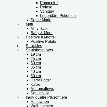
Pummeluff
Relaxo
Schiggy
Legendäre Pokémon
Super Mario
Miffi
Miffy Hase
Baby & More
Positive Kartoffel
Positive Potato
Snackles
Squishmallows
19 cm
25 cm
30 cm
35 cm
40 cm
50 cm
Harry Potter
Katzen
Micromallows
Squishville
Individuelle Plüschtiere
Halloween
Weihnachten