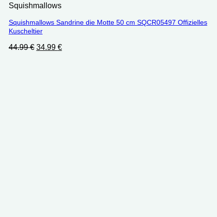
Squishmallows
Squishmallows Sandrine die Motte 50 cm SQCR05497 Offizielles
Kuscheltier
Ursprünglicher
Aktueller
44.99
€
34.99
€
Preis
Preis
war:
ist:
44.99 €
34.99 €.