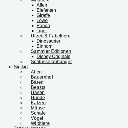
Affen
Elefanten
Giraffe
Löwe
Panda
Tiger
Urzeit & Fabeltiere
Dinosaurier
Einhorn
Sammler Editionen
Disney Originals
Schlüsselanhänger
Sigikid
Affen
Bauernhof
Bären
Beasts
Hasen
Hunde
Katzen
Mäuse
Schafe
Vögel
Wildtiere