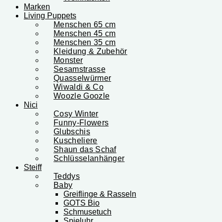
Marken
Living Puppets
Menschen 65 cm
Menschen 45 cm
Menschen 35 cm
Kleidung & Zubehör
Monster
Sesamstrasse
Quasselwürmer
Wiwaldi & Co
Woozle Goozle
Nici
Cosy Winter
Funny-Flowers
Glubschis
Kuscheliere
Shaun das Schaf
Schlüsselanhänger
Steiff
Teddys
Baby
Greiflinge & Rasseln
GOTS Bio
Schmusetuch
Spieluhr