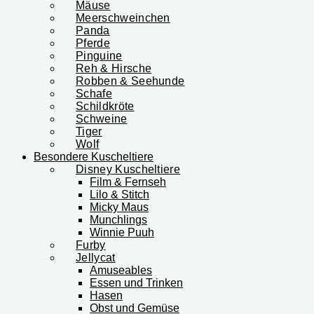
Mäuse
Meerschweinchen
Panda
Pferde
Pinguine
Reh & Hirsche
Robben & Seehunde
Schafe
Schildkröte
Schweine
Tiger
Wolf
Besondere Kuscheltiere
Disney Kuscheltiere
Film & Fernseh
Lilo & Stitch
Micky Maus
Munchlings
Winnie Puuh
Furby
Jellycat
Amuseables
Essen und Trinken
Hasen
Obst und Gemüse