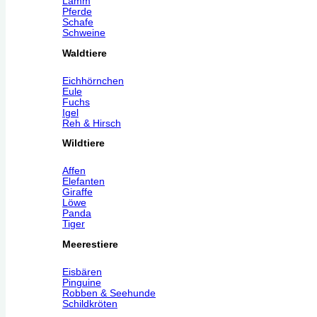
Lamm
Pferde
Schafe
Schweine
Waldtiere
Eichhörnchen
Eule
Fuchs
Igel
Reh & Hirsch
Wildtiere
Affen
Elefanten
Giraffe
Löwe
Panda
Tiger
Meerestiere
Eisbären
Pinguine
Robben & Seehunde
Schildkröten