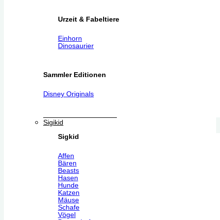
Urzeit & Fabeltiere
Einhorn
Dinosaurier
Sammler Editionen
Disney Originals
Sigikid
Sigkid
Affen
Bären
Beasts
Hasen
Hunde
Katzen
Mäuse
Schafe
Vögel