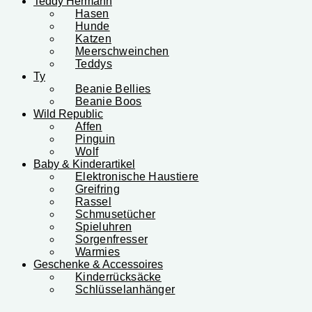
Teddy Hermann
Hasen
Hunde
Katzen
Meerschweinchen
Teddys
Ty
Beanie Bellies
Beanie Boos
Wild Republic
Affen
Pinguin
Wolf
Baby & Kinderartikel
Elektronische Haustiere
Greifring
Rassel
Schmusetücher
Spieluhren
Sorgenfresser
Warmies
Geschenke & Accessoires
Kinderrücksäcke
Schlüsselanhänger