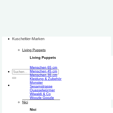
Zum
Inhalt
springen
Kuscheltier-Marken
Living Puppets
Living Puppets
Menschen 65 cm
Suchen
Menschen 45 cm
Menschen 35 cm
nach:
Kleidung & Zubehör
Monster
Sesamstrasse
Quasselwürmer
Wiwaldi & Co
Woozle Goozle
Nici
Nici