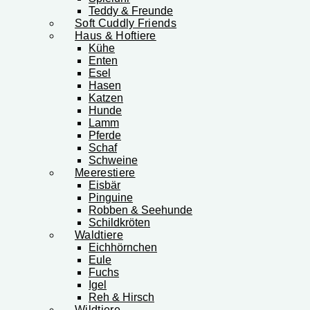
Teddy & Freunde
Soft Cuddly Friends
Haus & Hoftiere
Kühe
Enten
Esel
Hasen
Katzen
Hunde
Lamm
Pferde
Schaf
Schweine
Meerestiere
Eisbär
Pinguine
Robben & Seehunde
Schildkröten
Waldtiere
Eichhörnchen
Eule
Fuchs
Igel
Reh & Hirsch
Wildtiere